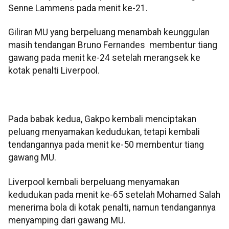
Senne Lammens pada menit ke-21.
Giliran MU yang berpeluang menambah keunggulan
masih tendangan Bruno Fernandes membentur tiang
gawang pada menit ke-24 setelah merangsek ke
kotak penalti Liverpool.
Pada babak kedua, Gakpo kembali menciptakan
peluang menyamakan kedudukan, tetapi kembali
tendangannya pada menit ke-50 membentur tiang
gawang MU.
Liverpool kembali berpeluang menyamakan
kedudukan pada menit ke-65 setelah Mohamed Salah
menerima bola di kotak penalti, namun tendangannya
menyamping dari gawang MU.