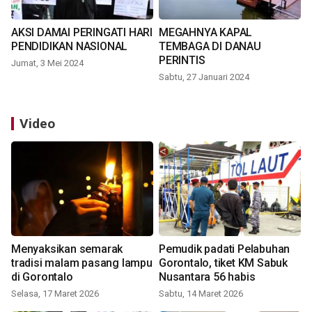
AKSI DAMAI PERINGATI HARI
MEGAHNYA KAPAL
PENDIDIKAN NASIONAL
TEMBAGA DI DANAU
PERINTIS
Jumat, 3 Mei 2024
Sabtu, 27 Januari 2024
Video
Menyaksikan semarak
Pemudik padati Pelabuhan
tradisi malam pasang lampu
Gorontalo, tiket KM Sabuk
di Gorontalo
Nusantara 56 habis
Selasa, 17 Maret 2026
Sabtu, 14 Maret 2026