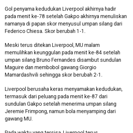
Gol penyama kedudukan Liverpool akhirnya hadir
pada menit ke-78 setelah Gakpo akhirnya menuliskan
namanya di papan skor menyusul umpan silang dari
Federico Chiesa. Skor berubah 1-1.
Meski terus ditekan Liverpool, MU malam
memulihkan keunggulan pada menit ke-84 setelah
umpan silang Bruno Fernandes disambut sundulan
Maguire dan membobol gawang Giorgio
Mamardashvili sehingga skor berubah 2-1.
Liverpool berusaha keras menyamakan kedudukan,
termasuk dari peluang pada menit ke-87 dari
sundulan Gakpo setelah menerima umpan silang
Jeremie Frimpong, namun bola menyamping dari
gawang MU.
Pada waktu yang tersisa, Liverpool terus