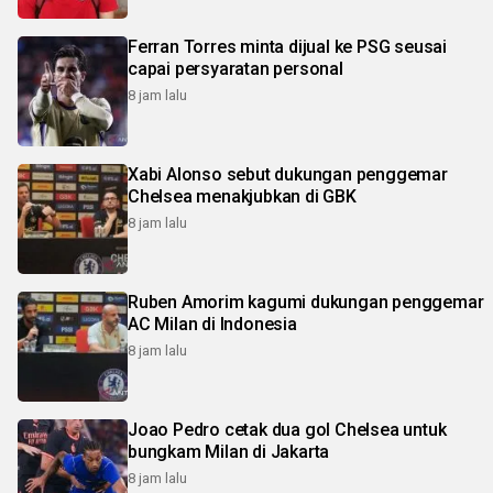
Ferran Torres minta dijual ke PSG seusai
capai persyaratan personal
8 jam lalu
Xabi Alonso sebut dukungan penggemar
Chelsea menakjubkan di GBK
8 jam lalu
Ruben Amorim kagumi dukungan penggemar
AC Milan di Indonesia
8 jam lalu
Joao Pedro cetak dua gol Chelsea untuk
bungkam Milan di Jakarta
8 jam lalu