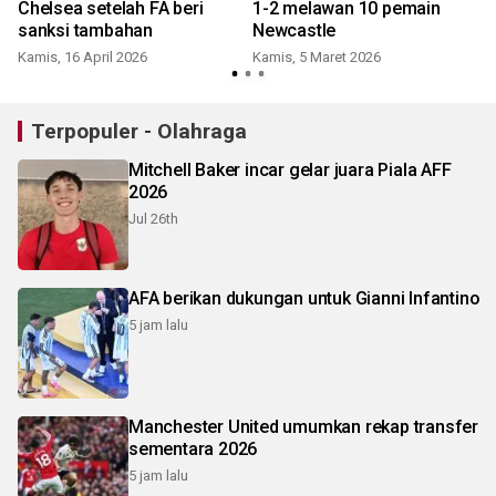
Chelsea setelah FA beri
1-2 melawan 10 pemain
sanksi tambahan
Newcastle
Kamis, 16 April 2026
Kamis, 5 Maret 2026
K
Terpopuler - Olahraga
Mitchell Baker incar gelar juara Piala AFF
2026
Jul 26th
AFA berikan dukungan untuk Gianni Infantino
5 jam lalu
Manchester United umumkan rekap transfer
sementara 2026
5 jam lalu