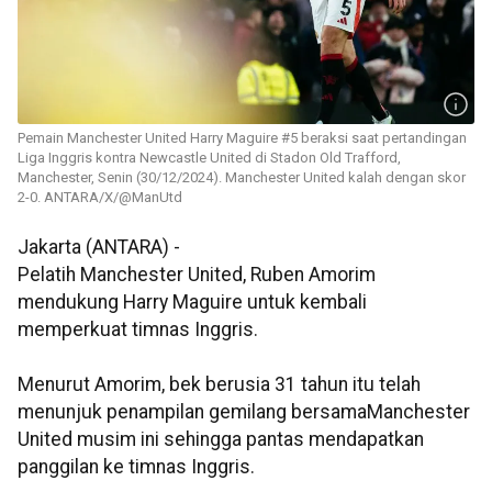
Pemain Manchester United Harry Maguire #5 beraksi saat pertandingan
Liga Inggris kontra Newcastle United di Stadon Old Trafford,
Manchester, Senin (30/12/2024). Manchester United kalah dengan skor
2-0. ANTARA/X/@ManUtd
Jakarta (ANTARA) -
Pelatih Manchester United, Ruben Amorim
mendukung Harry Maguire untuk kembali
memperkuat timnas Inggris.
Menurut Amorim, bek berusia 31 tahun itu telah
menunjuk penampilan gemilang bersamaManchester
United musim ini sehingga pantas mendapatkan
panggilan ke timnas Inggris.