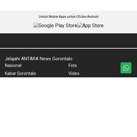
Unduh Mobile Apps untuk iOS dan Android
Jelajahi ANTARA News Gorontalo
Nasional
Foto
Kabar Gorontalo
Video
Peristiwa
Ketentuan Penggunaan
Ekonomi
Kebijakan Privasi
Internasional
Pedoman Media Siber
Hiburan
Tentang Kami
Olahraga
Rilis Pers
Teknologi
Artikel