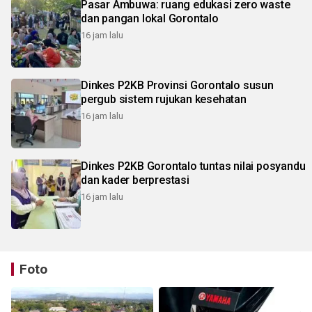
Pasar Ambuwa: ruang edukasi zero waste
dan pangan lokal Gorontalo
16 jam lalu
Dinkes P2KB Provinsi Gorontalo susun
pergub sistem rujukan kesehatan
16 jam lalu
Dinkes P2KB Gorontalo tuntas nilai posyandu
dan kader berprestasi
16 jam lalu
Foto