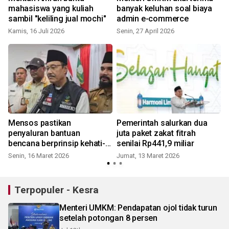
mahasiswa yang kuliah
banyak keluhan soal biaya
0
sambil "keliling jual mochi"
admin e-commerce
Kamis, 16 Juli 2026
Senin, 27 April 2026
Mensos pastikan
Pemerintah salurkan dua
penyaluran bantuan
juta paket zakat fitrah
bencana berprinsip kehati-
senilai Rp441,9 miliar
hatian
Senin, 16 Maret 2026
Jumat, 13 Maret 2026
J
Terpopuler - Kesra
Menteri UMKM: Pendapatan ojol tidak turun
setelah potongan 8 persen