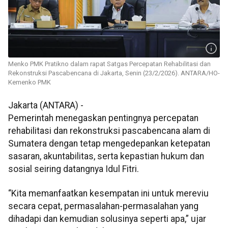
Menko PMK Pratikno dalam rapat Satgas Percepatan Rehabilitasi dan
Rekonstruksi Pascabencana di Jakarta, Senin (23/2/2026). ANTARA/HO-
Kemenko PMK
Jakarta (ANTARA) -
Pemerintah menegaskan pentingnya percepatan
rehabilitasi dan rekonstruksi pascabencana alam di
Sumatera dengan tetap mengedepankan ketepatan
sasaran, akuntabilitas, serta kepastian hukum dan
sosial seiring datangnya Idul Fitri.
“Kita memanfaatkan kesempatan ini untuk mereviu
secara cepat, permasalahan-permasalahan yang
dihadapi dan kemudian solusinya seperti apa,” ujar