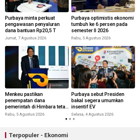
Purbaya minta perkuat
Purbaya optimistis ekonomi
pengawasan penyaluran
tumbuh ke 6 persen pada
dana bantuan Rp20,5 T
semester II 2026
Jumat, 7 Agustus 2026
Rabu, 5 Agustus 2026
Menkeu pastikan
Purbaya sebut Presiden
penempatan dana
bakal segera umumkan
pemerintah di Himbara tetap
insentif EV
berjalan
Rabu, 5 Agustus 2026
Selasa, 4 Agustus 2026
S
Terpopuler - Ekonomi