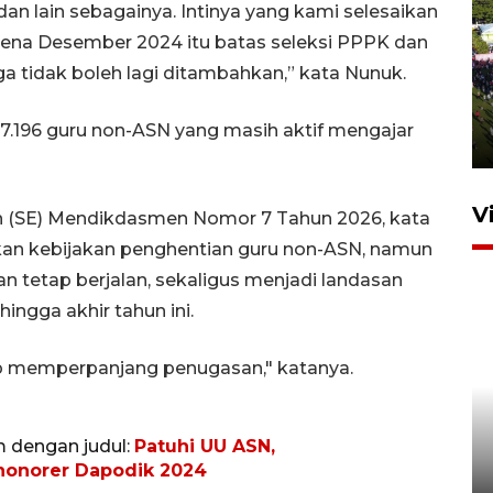
dan lain sebagainya. Intinya yang kami selesaikan
rena Desember 2024 itu batas seleksi PPPK dan
UPACARA HUT KE-78
 tidak boleh lagi ditambahkan,” kata Nunuk.
REPUBLIK INDONESIA DI
GORONTALO
37.196 guru non-ASN yang masih aktif mengajar
17 Agustus 2023 15:58
V
an (SE) Mendikdasmen Nomor 7 Tahun 2026, kata
an kebijakan penghentian guru non-ASN, namun
 tetap berjalan, sekaligus menjadi landasan
ingga akhir tahun ini.
ap memperpanjang penugasan," katanya.
SPPG di Gorontalo jaga
kandungan gizi paket MBG
m dengan judul:
Patuhi UU ASN,
Ramadhan
honorer Dapodik 2024