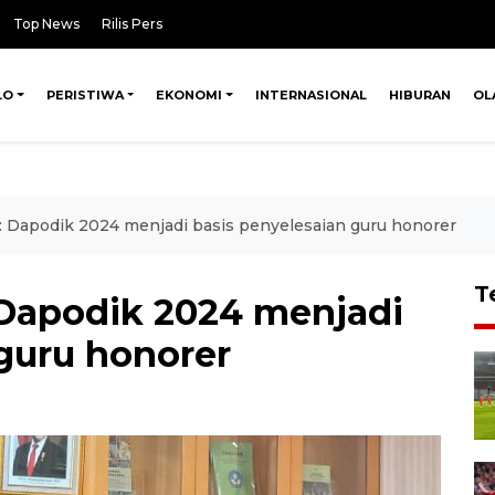
Top News
Rilis Pers
LO
PERISTIWA
EKONOMI
INTERNASIONAL
HIBURAN
OL
Dapodik 2024 menjadi basis penyelesaian guru honorer
T
apodik 2024 menjadi
guru honorer