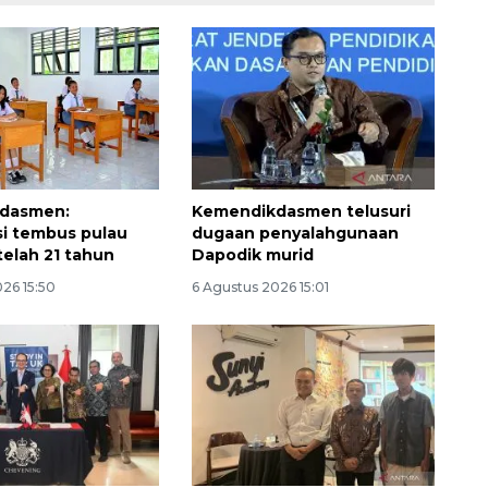
dasmen:
Kemendikdasmen telusuri
asi tembus pulau
dugaan penyalahgunaan
telah 21 tahun
Dapodik murid
26 15:50
6 Agustus 2026 15:01
Awas penipuan berbasis AI
2026-08-07 13:45:00