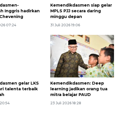
dasmen-
Kemendikdasmen siap gelar
h Inggris hadirkan
MPLS PJJ secara daring
 Chevening
minggu depan
026 07:24
31 Juli 2026 19:06
dasmen gelar LKS
Kemendikdasmen: Deep
ri talenta terbaik
learning jadikan orang tua
ah
mitra belajar PAUD
 20:54
23 Juli 2026 18:28