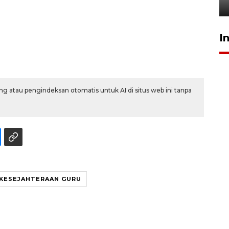
23 Februari 2026 18:20
I
g atau pengindeksan otomatis untuk AI di situs web ini tanpa
KESEJAHTERAAN GURU