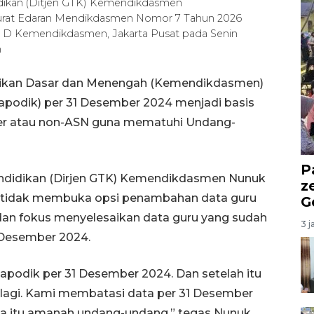
idikan (Ditjen GTK) Kemendikdasmen
urat Edaran Mendikdasmen Nomor 7 Tahun 2026
D Kemendikdasmen, Jakarta Pusat pada Senin
n
dikan Dasar dan Menengah (Kemendikdasmen)
podik) per 31 Desember 2024 menjadi basis
rer atau non-ASN guna mematuhi Undang-
P
endidikan (Dirjen GTK) Kemendikdasmen Nunuk
z
i tidak membuka opsi penambahan data guru
G
dan fokus menyelesaikan data guru yang sudah
3 j
 Desember 2024.
 Dapodik per 31 Desember 2024. Dan setelah itu
lagi. Kami membatasi data per 31 Desember
ena itu amanah undang-undang,” tegas Nunuk