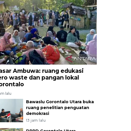
asar Ambuwa: ruang edukasi
ero waste dan pangan lokal
orontalo
am lalu
Bawaslu Gorontalo Utara buka
ruang penelitian penguatan
demokrasi
13 jam lalu
DPRD Gorontalo Utara