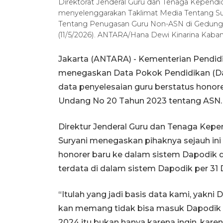
Direktorat Jenderal Guru dan Tenaga Kepend
menyelenggarakan Taklimat Media Tentang S
Tentang Penugasan Guru Non-ASN di Gedung 
(11/5/2026). ANTARA/Hana Dewi Kinarina Kaba
Jakarta (ANTARA) - Kementerian Pendi
menegaskan Data Pokok Pendidikan (Da
data penyelesaian guru berstatus hono
Undang No 20 Tahun 2023 tentang ASN.
Direktur Jenderal Guru dan Tenaga Kep
Suryani menegaskan pihaknya sejauh in
honorer baru ke dalam sistem Dapodik 
terdata di dalam sistem Dapodik per 31
“Itulah yang jadi basis data kami, yakni
kan memang tidak bisa masuk Dapodik 
2024 itu bukan hanya karena ingin, kar