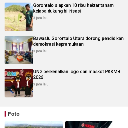
Gorontalo siapkan 10 ribu hektar tanam
kelapa dukung hilirisasi
3 jam lalu
Bawaslu Gorontalo Utara dorong pendidikan
demokrasi kepramukaan
3 jam lalu
UNG perkenalkan logo dan maskot PKKMB
2026
3 jam lalu
Foto