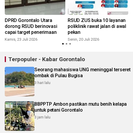
DPRD Gorontalo Utara
RSUD ZUS buka 10 layanan
S
dorong RSUD berinovasi
poliklinik rawat jalan di awal
capai target penerimaan
pekan
Kamis, 23 Juli 2026
Senin, 20 Juli 2026
S
Terpopuler - Kabar Gorontalo
Seorang mahasiswa UNG meninggal terseret
ombak di Pulau Bugisa
3 hari lalu
BBPPTP Ambon pastikan mutu benih kelapa
untuk petani Gorontalo
3 jam lalu