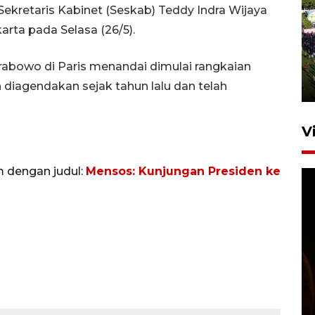
ekretaris Kabinet (Seskab) Teddy Indra Wijaya
arta pada Selasa (26/5).
UPACARA HUT KE-78
REPUBLIK INDONESIA DI
GORONTALO
abowo di Paris menandai dimulai rangkaian
17 Agustus 2023 15:58
diagendakan sejak tahun lalu dan telah
V
m dengan judul:
Mensos: Kunjungan Presiden ke
SPPG di Gorontalo jaga
kandungan gizi paket MBG
Ramadhan
23 Februari 2026 18:20