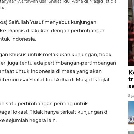
nyaan wartawan usai Shalat Idul Adha di Masjid Istiqlal,
rna
os) Saifullah Yusuf menyebut kunjungan
ke Prancis dilakukan dengan pertimbangan
tuk Indonesia.
an khusus untuk melakukan kunjungan, tidak
egeri juga tentu ada pertimbangan-pertimbangan
nfaat untuk Indonesia di masa yang akan
K
t
temui usai Shalat Idul Adha di Masjid Istiqlal
s
5 j
lah satu pertimbangan penting untuk
gai lokasi. Tidak hanya terkait kunjungan di
ke sejumlah negara lain.