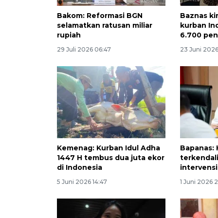
Bakom: Reformasi BGN
Baznas ki
selamatkan ratusan miliar
kurban In
rupiah
6.700 pen
29 Juli 2026 06:47
23 Juni 2026
Kemenag: Kurban Idul Adha
Bapanas: 
1447 H tembus dua juta ekor
terkendali
di Indonesia
intervens
5 Juni 2026 14:47
1 Juni 2026 