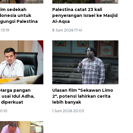
rim sedekah
Palestina catat 23 kali
donesia untuk
penyerangan Israel ke Masjid
gungsi Palestina
Al-Aqsa
 13:19
8 Juni 2026 17:41
Memberantas kejahatan
jalanan Jakarta
2026-08-05 18:00:00
Harga pangan
Ulasan film "Sekawan Limo
 usai Idul Adha,
2", potensi lahirkan cerita
i diperkuat
lebih banyak
20:10
1 Juni 2026 20:03