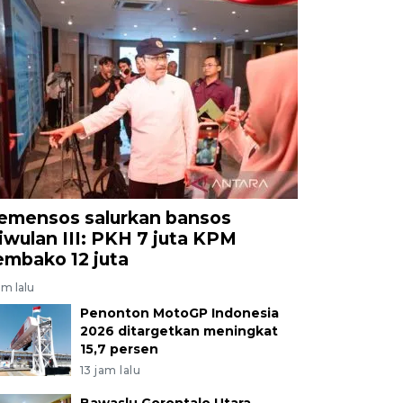
emensos salurkan bansos
riwulan III: PKH 7 juta KPM
embako 12 juta
am lalu
Penonton MotoGP Indonesia
2026 ditargetkan meningkat
15,7 persen
13 jam lalu
Bawaslu Gorontalo Utara