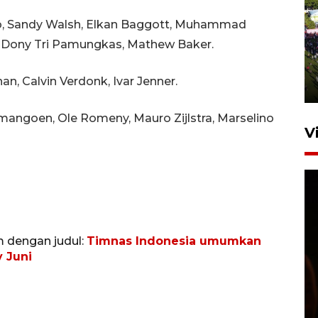
dho, Sandy Walsh, Elkan Baggott, Muhammad
UPACARA HUT KE-78
n, Dony Tri Pamungkas, Mathew Baker.
REPUBLIK INDONESIA DI
GORONTALO
n, Calvin Verdonk, Ivar Jenner.
17 Agustus 2023 15:58
angoen, Ole Romeny, Mauro Zijlstra, Marselino
V
m dengan judul:
Timnas Indonesia umumkan
 Juni
SPPG di Gorontalo jaga
kandungan gizi paket MBG
Ramadhan
23 Februari 2026 18:20