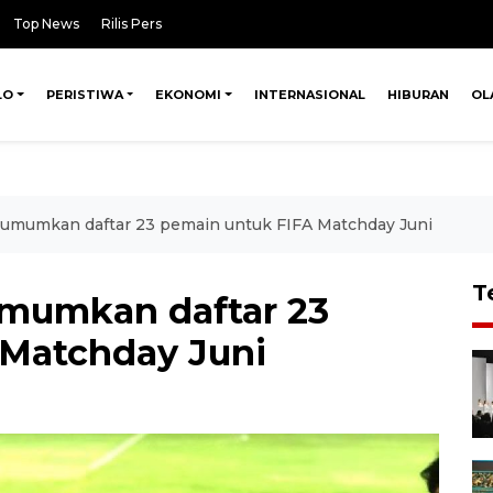
Top News
Rilis Pers
LO
PERISTIWA
EKONOMI
INTERNASIONAL
HIBURAN
OL
 umumkan daftar 23 pemain untuk FIFA Matchday Juni
T
umumkan daftar 23
 Matchday Juni