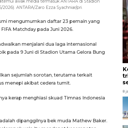
 ditemui awak media termasuk ANTARA di Stadion
5/2026). ANTARA/Zaro Ezza Syachniar/pri.
resmi mengumumkan daftar 23 pemain yang
FIFA Matchday pada Juni 2026.
walkan menjalani dua laga internasional
k pada 9 Juni di Stadion Utama Gelora Bung
K
n sejumlah sorotan, terutama terkait
t
s
us menepi akibat cedera tumit.
8 j
mnya kerap menghiasi skuad Timnas Indonesia
n adalah dipanggilnya bek muda Mathew Baker.