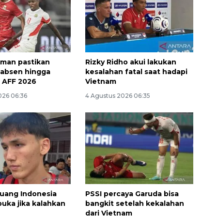
man pastikan
Rizky Ridho akui lakukan
 absen hingga
kesalahan fatal saat hadapi
a AFF 2026
Vietnam
026 06:36
4 Agustus 2026 06:35
Memberantas kejahatan
jalanan Jakarta
2026-08-05 18:00:00
luang Indonesia
PSSI percaya Garuda bisa
buka jika kalahkan
bangkit setelah kekalahan
dari Vietnam