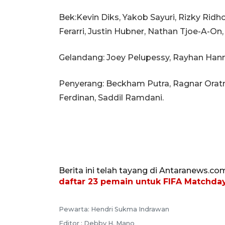
Bek:Kevin Diks, Yakob Sayuri, Rizky Ri
Ferarri, Justin Hubner, Nathan Tjoe-A-O
Gelandang: Joey Pelupessy, Rayhan Hanna
Penyerang: Beckham Putra, Ragnar Oratm
Ferdinan, Saddil Ramdani.
Berita ini telah tayang di Antaranews.co
daftar 23 pemain untuk FIFA Matchday
Pewarta: Hendri Sukma Indrawan
Editor : Debby H. Mano