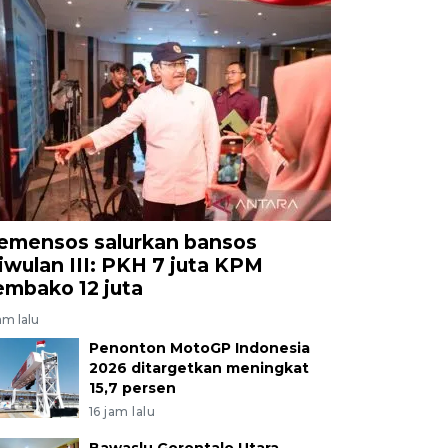
emensos salurkan bansos
riwulan III: PKH 7 juta KPM
embako 12 juta
am lalu
Penonton MotoGP Indonesia
2026 ditargetkan meningkat
15,7 persen
16 jam lalu
Bawaslu Gorontalo Utara