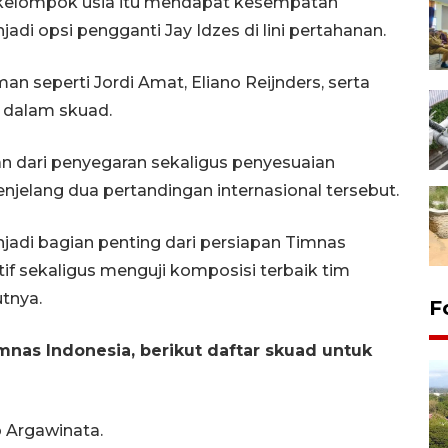
el kelompok usia itu mendapat kesempatan
di opsi pengganti Jay Idzes di lini pertahanan.
an seperti Jordi Amat, Eliano Reijnders, serta
 dalam skuad.
an dari penyegaran sekaligus penyesuaian
njelang dua pertandingan internasional tersebut.
jadi bagian penting dari persiapan Timnas
if sekaligus menguji komposisi terbaik tim
tnya.
F
nas Indonesia, berikut daftar skuad untuk
o Argawinata.