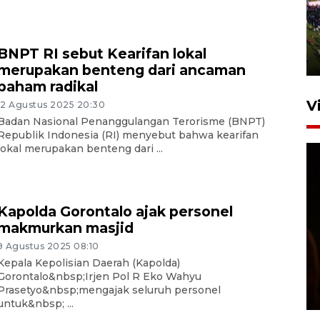
UPACARA HUT KE-78
REPUBLIK INDONESIA DI
GORONTALO
BNPT RI sebut Kearifan lokal
17 Agustus 2023 15:58
merupakan benteng dari ancaman
paham radikal
V
12 Agustus 2025 20:30
Badan Nasional Penanggulangan Terorisme (BNPT)
Republik Indonesia (RI) menyebut bahwa kearifan
lokal merupakan benteng dari ...
Kapolda Gorontalo ajak personel
makmurkan masjid
SPPG di Gorontalo jaga
9 Agustus 2025 08:10
kandungan gizi paket MBG
Kepala Kepolisian Daerah (Kapolda)
Ramadhan
Gorontalo&nbsp;Irjen Pol R Eko Wahyu
Prasetyo&nbsp;mengajak seluruh personel
23 Februari 2026 18:20
untuk&nbsp; ...