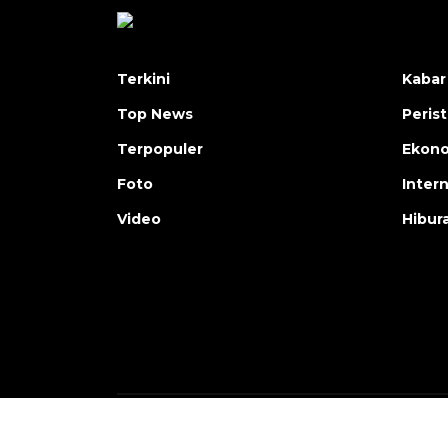
Terkini
Kabar
Top News
Peris
Terpopuler
Ekon
Foto
Inter
Video
Hibur
Copyright © ANTARA