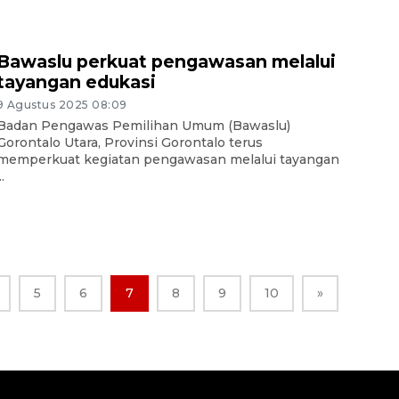
Bawaslu perkuat pengawasan melalui
tayangan edukasi
9 Agustus 2025 08:09
Badan Pengawas Pemilihan Umum (Bawaslu)
Gorontalo Utara, Provinsi Gorontalo terus
memperkuat kegiatan pengawasan melalui tayangan
..
5
6
7
8
9
10
»