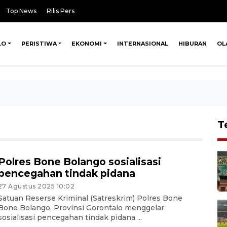
Top News
Rilis Pers
LO
PERISTIWA
EKONOMI
INTERNASIONAL
HIBURAN
OL
T
Polres Bone Bolango sosialisasi
pencegahan tindak pidana
27 Agustus 2025 10:02
Satuan Reserse Kriminal (Satreskrim) Polres Bone
Bone Bolango, Provinsi Gorontalo menggelar
sosialisasi pencegahan tindak pidana ...