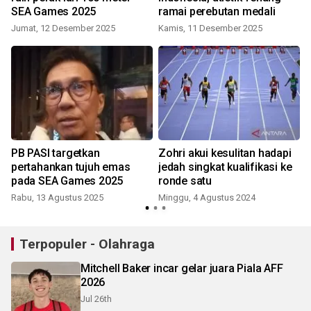
SEA Games 2025
ramai perebutan medali
Jumat, 12 Desember 2025
Kamis, 11 Desember 2025
R
PB PASI targetkan
Zohri akui kesulitan hadapi
A
pertahankan tujuh emas
jedah singkat kualifikasi ke
pada SEA Games 2025
ronde satu
Rabu, 13 Agustus 2025
Minggu, 4 Agustus 2024
R
Terpopuler - Olahraga
Mitchell Baker incar gelar juara Piala AFF
2026
Jul 26th