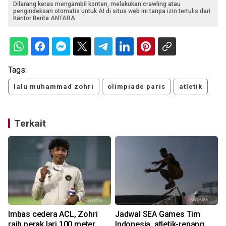
Dilarang keras mengambil konten, melakukan crawling atau
pengindeksan otomatis untuk AI di situs web ini tanpa izin tertulis dari
Kantor Berita ANTARA.
Tags:
lalu muhammad zohri
olimpiade paris
atletik
Terkait
Imbas cedera ACL, Zohri
Jadwal SEA Games Tim
raih perak lari 100 meter
Indonesia, atletik-renang