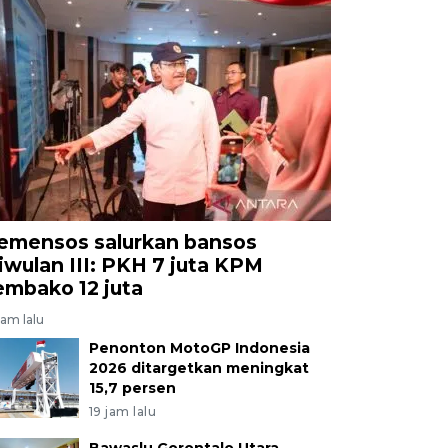
emensos salurkan bansos
riwulan III: PKH 7 juta KPM
embako 12 juta
jam lalu
Penonton MotoGP Indonesia
2026 ditargetkan meningkat
15,7 persen
19 jam lalu
Bawaslu Gorontalo Utara