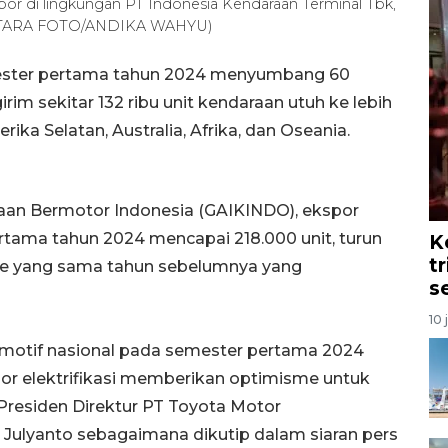
por di lingkungan PT Indonesia Kendaraan Terminal Tbk,
. (ANTARA FOTO/ANDIKA WAHYU)
mester pertama tahun 2024 menyumbang 60
im sekitar 132 ribu unit kendaraan utuh ke lebih
rika Selatan, Australia, Afrika, dan Oseania.
aan Bermotor Indonesia (GAIKINDO), ekspor
tama tahun 2024 mencapai 218.000 unit, turun
K
t
ode yang sama tahun sebelumnya yang
s
10 
omotif nasional pada semester pertama 2024
r elektrifikasi memberikan optimisme untuk
Presiden Direktur PT Toyota Motor
Julyanto sebagaimana dikutip dalam siaran pers