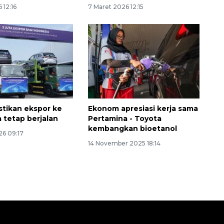
 12:16
7 Maret 2026 12:15
tikan ekspor ke
Ekonom apresiasi kerja sama
 tetap berjalan
Pertamina - Toyota
kembangkan bioetanol
26 09:17
14 November 2025 18:14