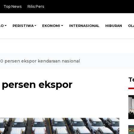
Top News
Rilis Pers
LO
PERISTIWA
EKONOMI
INTERNASIONAL
HIBURAN
OL
0 persen ekspor kendaraan nasional
T
 persen ekspor