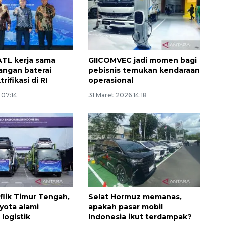
TL kerja sama
GIICOMVEC jadi momen bagi
ngan baterai
pebisnis temukan kendaraan
rifikasi di RI
operasional
 07:14
31 Maret 2026 14:18
Memberantas kejahatan
jalanan Jakarta
2026-08-05 18:00:00
flik Timur Tengah,
Selat Hormuz memanas,
yota alami
apakah pasar mobil
logistik
Indonesia ikut terdampak?