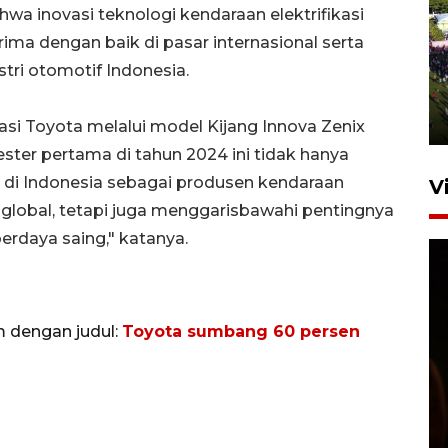
wa inovasi teknologi kendaraan elektrifikasi
rima dengan baik di pasar internasional serta
UPACARA HUT KE-78
REPUBLIK INDONESIA DI
tri otomotif Indonesia.
GORONTALO
17 Agustus 2023 15:58
asi Toyota melalui model Kijang Innova Zenix
ster pertama di tahun 2024 ini tidak hanya
di Indonesia sebagai produsen kendaraan
V
a global, tetapi juga menggarisbawahi pentingnya
rdaya saing," katanya.
m dengan judul:
Toyota sumbang 60 persen
SPPG di Gorontalo jaga
kandungan gizi paket MBG
Ramadhan
23 Februari 2026 18:20