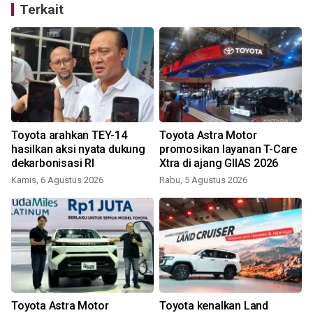
Terkait
Toyota arahkan TEY-14
Toyota Astra Motor
hasilkan aksi nyata dukung
promosikan layanan T-Care
dekarbonisasi RI
Xtra di ajang GIIAS 2026
Kamis, 6 Agustus 2026
Rabu, 5 Agustus 2026
K
a
Toyota Astra Motor
Toyota kenalkan Land