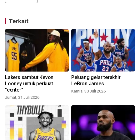
Terkait
Lakers sambut Kevon
Peluang gelar terakhir
Looney untuk perkuat
LeBron James
"center"
Kamis, 30 Juli 2026
Jumat, 31 Juli 2026
S