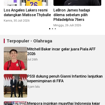
Los Angeles Lakers resmi
LeBron James hadapi
datangkan Matisse Thybulle
dilema sebelum pilih
Philadelphia 76ers
Kamis, 30 Juli 2026
Minggu, 26 Juli 2026
K
Terpopuler - Olahraga
Mitchell Baker incar gelar juara Piala AFF
2026
Jul 26th
PSSI dukung penuh Gianni Infantino lanjutkan
kepemimpinan di FIFA
5 jam lalu
Menpora inginkan muaythai Indonesia kejar