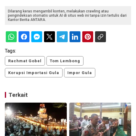
Dilarang keras mengambil konten, melakukan crawling atau
pengindeksan otomatis untuk AI di situs web ini tanpa izin tertulis dari
Kantor Berita ANTARA.
Tags:
Rachmat Gobel
Tom Lembong
Korupsi Importasi Gula
Impor Gula
Terkait