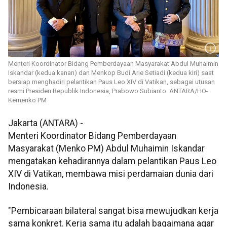
Menteri Koordinator Bidang Pemberdayaan Masyarakat Abdul Muhaimin
Iskandar (kedua kanan) dan Menkop Budi Arie Setiadi (kedua kiri) saat
bersiap menghadiri pelantikan Paus Leo XIV di Vatikan, sebagai utusan
resmi Presiden Republik Indonesia, Prabowo Subianto. ANTARA/HO-
Kemenko PM
Jakarta (ANTARA) -
Menteri Koordinator Bidang Pemberdayaan
Masyarakat (Menko PM) Abdul Muhaimin Iskandar
mengatakan kehadirannya dalam pelantikan Paus Leo
XIV di Vatikan, membawa misi perdamaian dunia dari
Indonesia.
"Pembicaraan bilateral sangat bisa mewujudkan kerja
sama konkret. Kerja sama itu adalah bagaimana agar