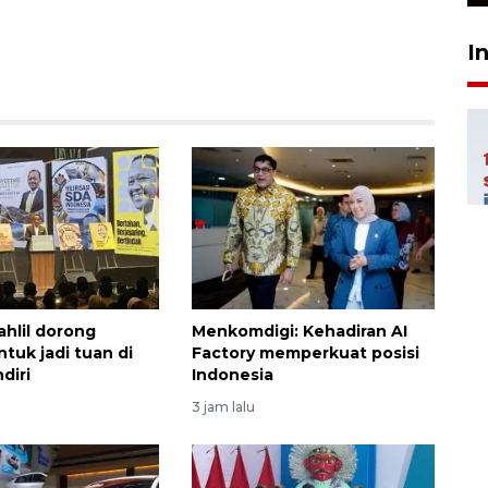
I
ahlil dorong
Menkomdigi: Kehadiran AI
untuk jadi tuan di
Factory memperkuat posisi
diri
Indonesia
3 jam lalu