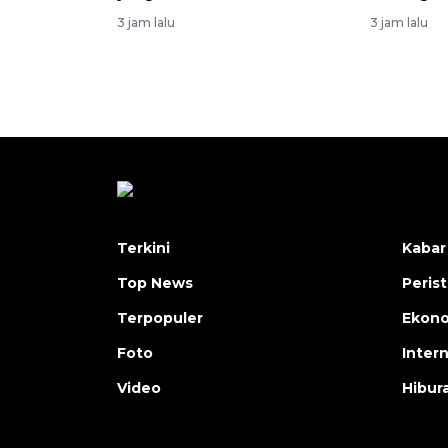
3 jam lalu
3 jam lalu
Terkini
Kabar
Top News
Peris
Terpopuler
Ekon
Foto
Inter
Video
Hibur