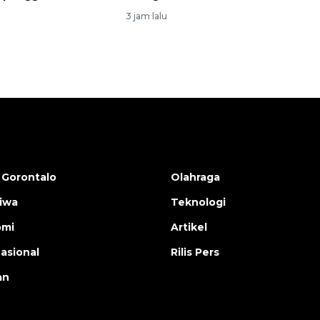
3 jam lalu
 Gorontalo
Olahraga
tiwa
Teknologi
omi
Artikel
nasional
Rilis Pers
an