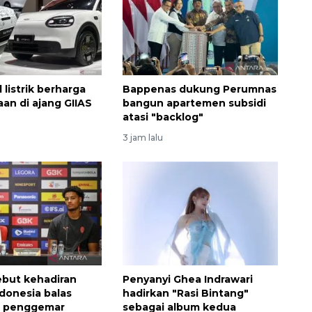
 listrik berharga
Bappenas dukung Perumnas
aan di ajang GIIAS
bangun apartemen subsidi
atasi "backlog"
3 jam lalu
Ekonomi triwulan II-2026
tumbuh 5,29 persen
2026-08-06 18:45:00
but kehadiran
Penyanyi Ghea Indrawari
ndonesia balas
hadirkan "Rasi Bintang"
 penggemar
sebagai album kedua