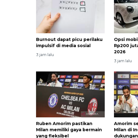
Burnout dapat picu perilaku
Opsi mobil
impulsif di media sosial
Rp200 jut
2026
3 jam lalu
3 jam lalu
Ruben Amorim pastikan
Amorim se
Milan memiliki gaya bermain
Milan di I
yang fleksibel
dukungan