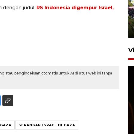
m dengan judul:
RS Indonesia digempur Israel,
UPACARA HUT KE-78
REPUBLIK INDONESIA DI
GORONTALO
17 Agustus 2023 15:58
V
g atau pengindeksan otomatis untuk AI di situs web ini tanpa
SPPG di Gorontalo jaga
kandungan gizi paket MBG
Ramadhan
 GAZA
SERANGAN ISRAEL DI GAZA
23 Februari 2026 18:20