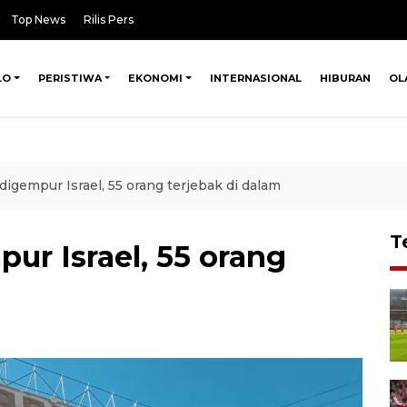
Top News
Rilis Pers
LO
PERISTIWA
EKONOMI
INTERNASIONAL
HIBURAN
OL
digempur Israel, 55 orang terjebak di dalam
T
ur Israel, 55 orang