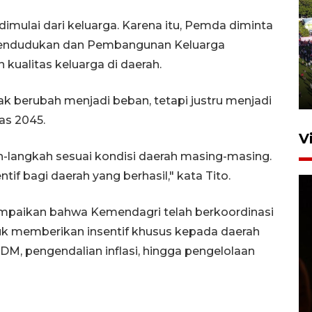
mulai dari keluarga. Karena itu, Pemda diminta
UPACARA HUT KE-78
pendudukan dan Pembangunan Keluarga
REPUBLIK INDONESIA DI
ualitas keluarga di daerah.
GORONTALO
17 Agustus 2023 15:58
dak berubah menjadi beban, tetapi justru menjadi
as 2045.
V
langkah sesuai kondisi daerah masing-masing.
f bagi daerah yang berhasil," kata Tito.
mpaikan bahwa Kemendagri telah berkoordinasi
k memberikan insentif khusus kepada daerah
M, pengendalian inflasi, hingga pengelolaan
SPPG di Gorontalo jaga
kandungan gizi paket MBG
Ramadhan