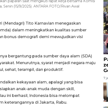
kan paparan saat mengikuti rapat kerja bersama Komisi
a, Senin (15/9/2025). ANTARA FOTO/Rivan Awal
ri (Mendagri) Tito Karnavian menegaskan
Pemda) dalam meningkatkan kualitas sumber
n bonus demografi demi mewujudkan visi
anya bergantung pada sumber daya alam (SDA)
P
arakat. Menurutnya, syarat menjadi negara maju
z
 sehat, terampil, dan produktif.
G
7 j
ndalkan kekayaan alam, apalagi yang bisa
siapkan anak-anak muda dengan skill,
au ini berhasil, Indonesia bisa melompat
m keterangannya di Jakarta, Rabu.