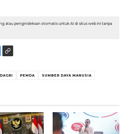
g atau pengindeksan otomatis untuk AI di situs web ini tanpa
160 ribu sambungan baru
DAGRI
PEMDA
SUMBER DAYA MANUSIA
jaringan gas 2026
2026-08-07 18:00:00