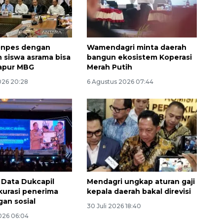
onpes dengan
Wamendagri minta daerah
h siswa asrama bisa
bangun ekosistem Koperasi
apur MBG
Merah Putih
026 20:28
6 Agustus 2026 07:44
 Data Dukcapil
Mendagri ungkap aturan gaji
kurasi penerima
kepala daerah bakal direvisi
gan sosial
30 Juli 2026 18:40
026 06:04