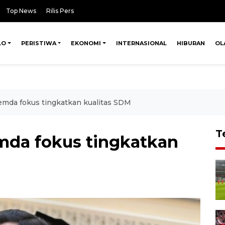
Top News
Rilis Pers
LO
PERISTIWA
EKONOMI
INTERNASIONAL
HIBURAN
OL
mda fokus tingkatkan kualitas SDM
T
mda fokus tingkatkan