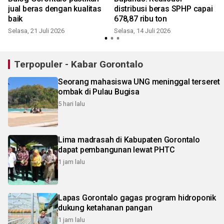
jual beras dengan kualitas
distribusi beras SPHP capai
baik
678,87 ribu ton
Selasa, 21 Juli 2026
Selasa, 14 Juli 2026
K
Terpopuler - Kabar Gorontalo
Seorang mahasiswa UNG meninggal terseret
ombak di Pulau Bugisa
5 hari lalu
Lima madrasah di Kabupaten Gorontalo
dapat pembangunan lewat PHTC
1 jam lalu
Lapas Gorontalo gagas program hidroponik
dukung ketahanan pangan
1 jam lalu