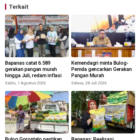
Terkait
Bapanas catat 6.589
Kemendagri minta Bulog-
gerakan pangan murah
Pemda gencarkan Gerakan
hingga Juli, redam inflasi
Pangan Murah
Sabtu, 1 Agustus 2026
Selasa, 28 Juli 2026
K
Bulog Gorontalo pastikan
Bapanas: Realisasi