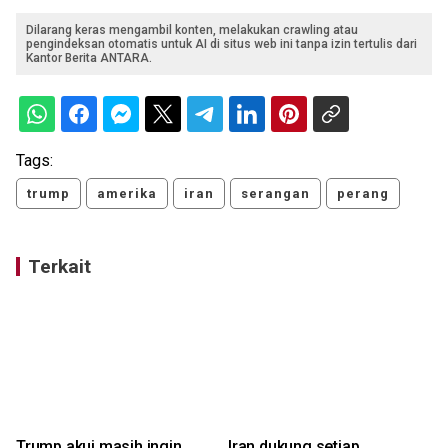
Dilarang keras mengambil konten, melakukan crawling atau
pengindeksan otomatis untuk AI di situs web ini tanpa izin tertulis dari
Kantor Berita ANTARA.
Tags:
trump
amerika
iran
serangan
perang
Terkait
Trump akui masih ingin
Iran dukung setiap