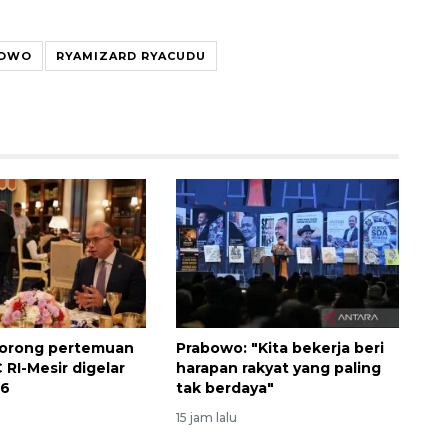
BOWO
RYAMIZARD RYACUDU
160 ribu sambungan baru
jaringan gas 2026
2026-08-07 18:00:00
orong pertemuan
Prabowo: "Kita bekerja beri
 RI-Mesir digelar
harapan rakyat yang paling
26
tak berdaya"
15 jam lalu