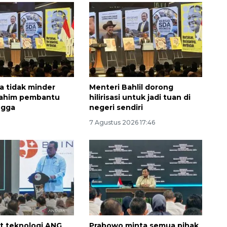
ya tidak minder
Menteri Bahlil dorong
i rahim pembantu
hilirisasi untuk jadi tuan di
ngga
negeri sendiri
7 Agustus 2026 17:46
t teknologi ANG
Prabowo minta semua pihak