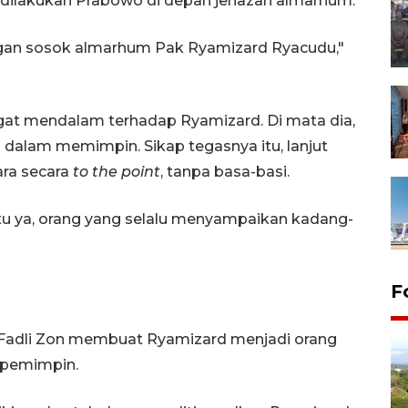
 dilakukan Prabowo di depan jenazah almarhum.
ngan sosok almarhum Pak Ryamizard Ryacudu,"
gat mendalam terhadap Ryamizard. Di mata dia,
dalam memimpin. Sikap tegasnya itu, lanjut
ara secara
to the point
, tanpa basa-basi.
tu ya, orang yang selalu menyampaikan kadang-
F
t Fadli Zon membuat Ryamizard menjadi orang
i pemimpin.