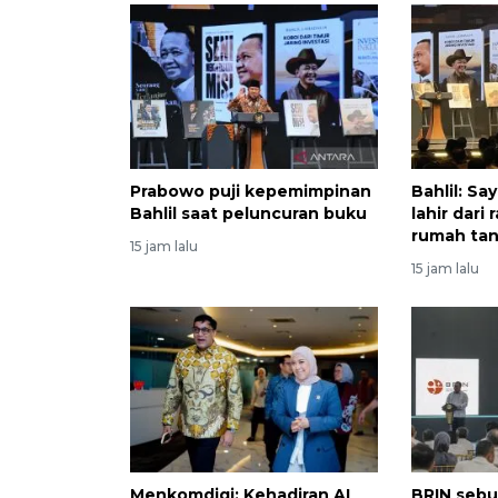
Prabowo puji kepemimpinan
Bahlil: Sa
Bahlil saat peluncuran buku
lahir dar
rumah ta
15 jam lalu
15 jam lalu
Menkomdigi: Kehadiran AI
BRIN sebu