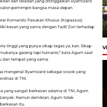
pikiran dan teladan yang ditinggalkan Ryamizard
an calon pemimpin bangsa masa depan.
UPACARA HUT KE-78
REPUBLIK INDONESIA DI
eral Komando Pasukan Khusus (Kopassus)
GORONTALO
liki kesan yang sama dengan Fadli Zon terhadap
17 Agustus 2023 15:58
ra tinggi yang punya sikap tegas ya, kan. Sikap
V
 mukanya garang tapi humanis," kata Agum saat
tu dan tempat yang sama.
uga mengenal Ryamizard sebagai sosok yang
rdinas di TNI.
 yang sangat berkesan selama di TNI, Agum
SPPG di Gorontalo jaga
kandungan gizi paket MBG
banyak. Namun demikian, Agum tidak
Ramadhan
berkesan itu.