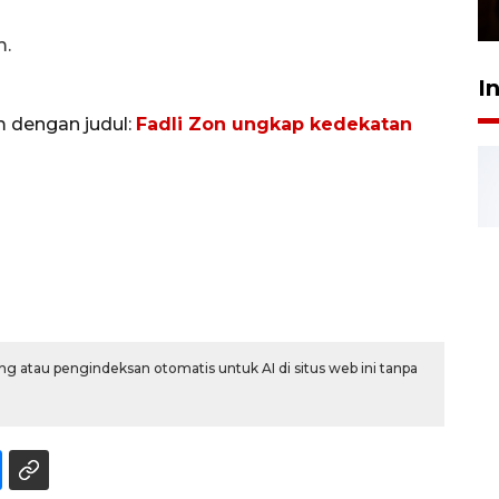
23 Februari 2026 18:20
m.
I
m dengan judul:
Fadli Zon ungkap kedekatan
g atau pengindeksan otomatis untuk AI di situs web ini tanpa