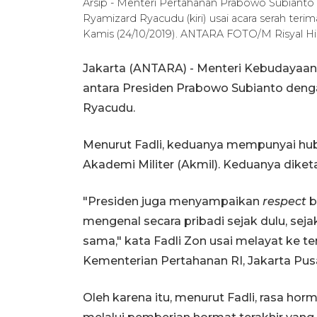
Arsip - Menteri Pertahanan Prabowo Subianto 
Ryamizard Ryacudu (kiri) usai acara serah ter
Kamis (24/10/2019). ANTARA FOTO/M Risyal Hi
Jakarta (ANTARA) - Menteri Kebudayaan
antara Presiden Prabowo Subianto deng
Ryacudu.
Menurut Fadli, keduanya mempunyai hub
Akademi Militer (Akmil). Keduanya diketa
"Presiden juga menyampaikan
respect
b
mengenal secara pribadi sejak dulu, sej
sama," kata Fadli Zon usai melayat ke
Kementerian Pertahanan RI, Jakarta Pusa
Oleh karena itu, menurut Fadli, rasa ho