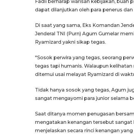
Fadli berharap warisan kebijakan, buah 
dapat dilanjutkan oleh para penerus d
Di saat yang sama, Eks Komandan Jend
Jenderal TNI (Purn) Agum Gumelar memi
Ryamizard yakni sikap tegas.
"Sosok perwira yang tegas, seorang perwi
tegas tapi humanis. Walaupun kelihatan
ditemui usai melayat Ryamizard di wak
Tidak hanya sosok yang tegas, Agum j
sangat mengayomi para junior selama be
Saat ditanya momen penugasan bersama
mengatakan kenangan tersebut sangat 
menjelaskan secara rinci kenangan yang 