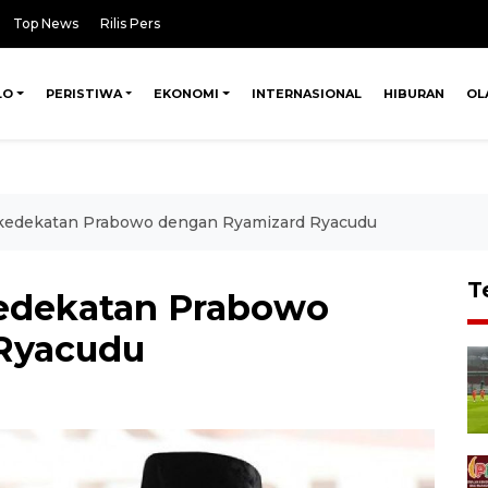
Top News
Rilis Pers
LO
PERISTIWA
EKONOMI
INTERNASIONAL
HIBURAN
OL
 kedekatan Prabowo dengan Ryamizard Ryacudu
T
kedekatan Prabowo
Ryacudu