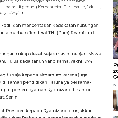
(kanan) berjabat tangan dengan pejabat lama
ima jabatan di gedung Kementerian Pertahanan, Jakarta,
dayat/wsj/am.
 Fadli Zon menceritakan kedekatan hubungan
an almarhum Jenderal TNI (Purn) Ryamizard
ungan cukup dekat sejak masih menjadi siswa
hui lulus pada tahun yang sama. yakni 1974.
P
z
egitu saja kepada almarhum karena juga
G
ak di zaman pendidikan Taruna ya bersama-
15 
 tempat persemayaman Ryamizard di kantor
t, Senin.
rmat Presiden kepada Ryamizard ditunjukkan