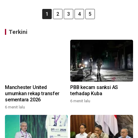
1
2
3
4
5
Terkini
Manchester United
PBB kecam sanksi AS
umumkan rekap transfer
terhadap Kuba
sementara 2026
6 menit lalu
6 menit lalu