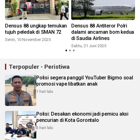
Densus 88 ungkap temukan
Densus 88 Antiteror Polri
tujuh peledak di SMAN 72
dalami ancaman bom kedua
di Saudia Airlines
Senin, 10 November 2025
Sabtu, 21 Juni 2025
J
Terpopuler - Peristiwa
Polisi segera panggil YouTuber Bigmo soal
promosi vape libatkan anak
1 hari lalu
Polisi: Desakan ekonomi jadi pemicu aksi
pencurian di Kota Gorontalo
3 hari lalu