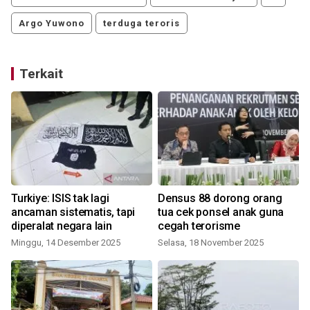
Argo Yuwono
terduga teroris
Terkait
Turkiye: ISIS tak lagi
Densus 88 dorong orang
ancaman sistematis, tapi
tua cek ponsel anak guna
diperalat negara lain
cegah terorisme
Minggu, 14 Desember 2025
Selasa, 18 November 2025
R