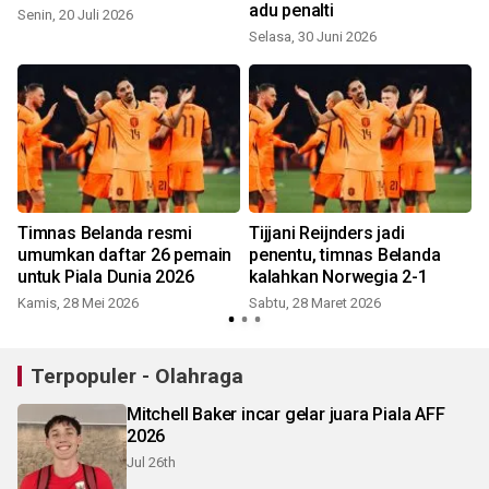
adu penalti
Senin, 20 Juli 2026
Selasa, 30 Juni 2026
S
Timnas Belanda resmi
Tijjani Reijnders jadi
umumkan daftar 26 pemain
penentu, timnas Belanda
untuk Piala Dunia 2026
kalahkan Norwegia 2-1
Kamis, 28 Mei 2026
Sabtu, 28 Maret 2026
S
Terpopuler - Olahraga
Mitchell Baker incar gelar juara Piala AFF
2026
Jul 26th