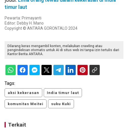
judul:
Lima orang tewas dalam kekerasan di India
timur laut
Pewarta: Primayanti
Editor: Debby H. Mano
Copyright © ANTARA GORONTALO 2024
Dilarang keras mengambil konten, melakukan crawling atau
pengindeksan otomatis untuk AI di situs web ini tanpa izin tertulis dari
Kantor Berita ANTARA.
Tags:
aksi kekerasan
India timur laut
komunitas Meitei
suku Kuki
Terkait