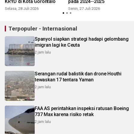
KRYD di Kota Gorontalo
pada 2024--2025
R
Selasa, 28 Juli 2026
Senin, 27 Juli 2026
Terpopuler - Internasional
Spanyol siapkan strategi hadapi gelombang
imigran lagi ke Ceuta
2 jam lalu
Serangan rudal balistik dan drone Houthi
tewaskan 17 tentara Yaman
2 jam lalu
FAA AS perintahkan inspeksi ratusan Boeing
737 Max karena risiko retak
2 jam lalu