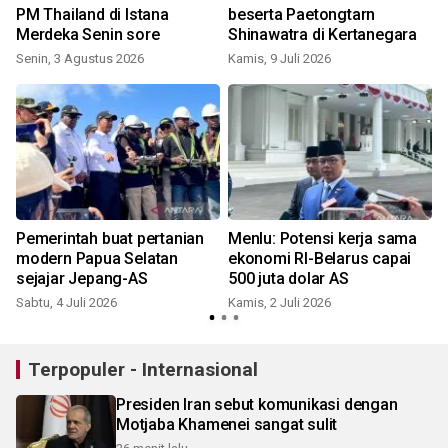
PM Thailand di Istana
beserta Paetongtarn
Merdeka Senin sore
Shinawatra di Kertanegara
Senin, 3 Agustus 2026
Kamis, 9 Juli 2026
K
Pemerintah buat pertanian
Menlu: Potensi kerja sama
modern Papua Selatan
ekonomi RI-Belarus capai
sejajar Jepang-AS
500 juta dolar AS
Sabtu, 4 Juli 2026
Kamis, 2 Juli 2026
S
Terpopuler - Internasional
Presiden Iran sebut komunikasi dengan
Motjaba Khamenei sangat sulit