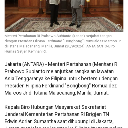
Menteri Pertahanan RI Prabowo Subianto (kanan) berjabat tangan
dengan Presiden Filipina Ferdinand "Bongbong" Romualdez Marcos Jr.
di Istana Malacanang, Manila, Jumat (20/9/2024). ANTARA/HO-Biro
Humas Setjen Kemhan RI.
Jakarta (ANTARA) - Menteri Pertahanan (Menhan) RI
Prabowo Subianto melanjutkan rangkaian lawatan
Asia Tenggaranya ke Filipina untuk bertemu dengan
Presiden Filipina Ferdinand "Bongbong" Romualdez
Marcos Jr di Istana Malacanang, Manila, Jumat.
Kepala Biro Hubungan Masyarakat Sekretariat
Jenderal Kementerian Pertahanan RI Brigjen TNI
Edwin Adrian Sumantha saat dihubungi di Jakarta,