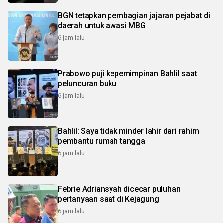
BGN tetapkan pembagian jajaran pejabat di
daerah untuk awasi MBG
6 jam lalu
Prabowo puji kepemimpinan Bahlil saat
peluncuran buku
6 jam lalu
Bahlil: Saya tidak minder lahir dari rahim
pembantu rumah tangga
6 jam lalu
Febrie Adriansyah dicecar puluhan
pertanyaan saat di Kejagung
6 jam lalu