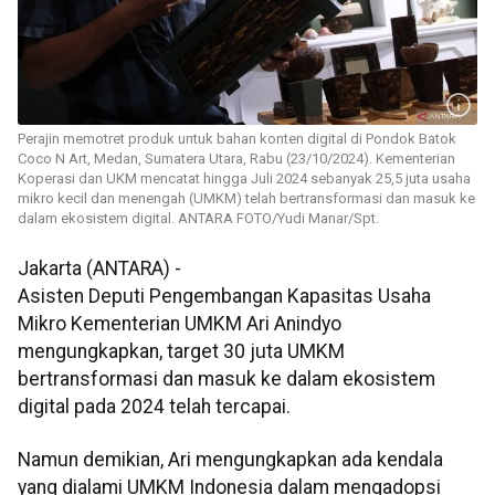
Perajin memotret produk untuk bahan konten digital di Pondok Batok
Coco N Art, Medan, Sumatera Utara, Rabu (23/10/2024). Kementerian
Koperasi dan UKM mencatat hingga Juli 2024 sebanyak 25,5 juta usaha
mikro kecil dan menengah (UMKM) telah bertransformasi dan masuk ke
dalam ekosistem digital. ANTARA FOTO/Yudi Manar/Spt.
Jakarta (ANTARA) -
Asisten Deputi Pengembangan Kapasitas Usaha
Mikro Kementerian UMKM Ari Anindyo
mengungkapkan, target 30 juta UMKM
bertransformasi dan masuk ke dalam ekosistem
digital pada 2024 telah tercapai.
Namun demikian, Ari mengungkapkan ada kendala
yang dialami UMKM Indonesia dalam mengadopsi