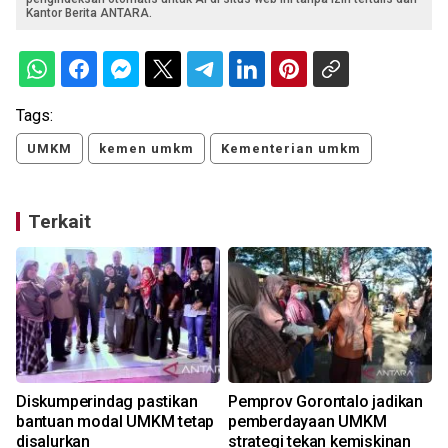
Kantor Berita ANTARA.
Tags:
UMKM
kemen umkm
Kementerian umkm
Terkait
Diskumperindag pastikan
Pemprov Gorontalo jadikan
bantuan modal UMKM tetap
pemberdayaan UMKM
disalurkan
strategi tekan kemiskinan