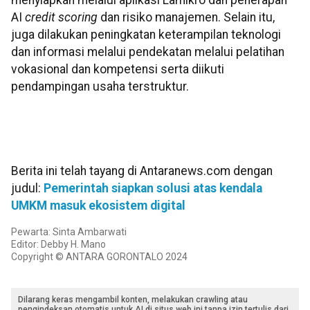
menyiapkan melalui aplikasi Lamikro dan penerapan
AI
credit scoring
dan risiko manajemen. Selain itu,
juga dilakukan peningkatan keterampilan teknologi
dan informasi melalui pendekatan melalui pelatihan
vokasional dan kompetensi serta diikuti
pendampingan usaha terstruktur.
Berita ini telah tayang di Antaranews.com dengan
judul:
Pemerintah siapkan solusi atas kendala
UMKM masuk ekosistem digital
Pewarta: Sinta Ambarwati
Editor: Debby H. Mano
Copyright © ANTARA GORONTALO 2024
Dilarang keras mengambil konten, melakukan crawling atau
pengindeksan otomatis untuk AI di situs web ini tanpa izin tertulis dari