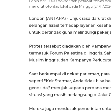
Lebih dari 1.000 dokter dan perawat tewas dalam
menurut otoritas lokal pada Minggu (24/11/20
London (ANTARA) - Unjuk rasa darurat d
serangan Israel terhadap layanan keseh
untuk bertindak guna melindungi pekerja
Protes tersebut diadakan oleh Kampanye 
termasuk Forum Palestina di Inggris, Sah
Muslim Inggris, dan Kampanye Perlucutan
Saat berkumpul di dekat parlemen, para
seperti "Keir Starmer, Anda tidak bisa
genosida," merujuk kepada perdana ment
situasi yang masih berlangsung di Jalur 
Mereka juga mendesak pemerintah untuk