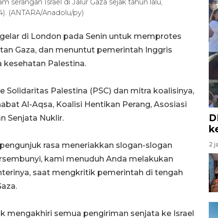
 serangan Israel di Jalur Gaza sejak tahun lalu,
24). (ANTARA/Anadolu/py)
igelar di London pada Senin untuk memprotes
atan Gaza, dan menuntut pemerintah Inggris
 kesehatan Palestina.
Solidaritas Palestina (PSC) dan mitra koalisinya,
abat Al-Aqsa, Koalisi Hentikan Perang, Asosiasi
D
 Senjata Nuklir.
k
 pengunjuk rasa meneriakkan slogan-slogan
2 j
 bersembunyi, kami menuduh Anda melakukan
erinya, saat mengkritik pemerintah di tengah
Gaza.
 mengakhiri semua pengiriman senjata ke Israel