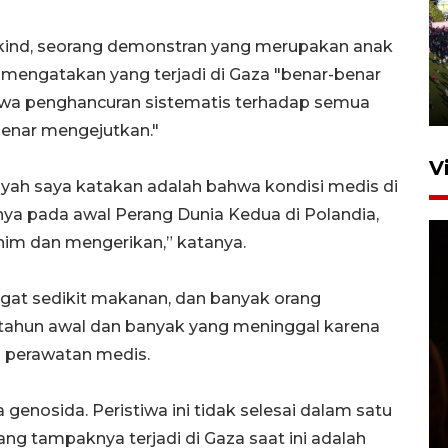
UPACARA HUT KE-78
tkind, seorang demonstran yang merupakan anak
REPUBLIK INDONESIA DI
GORONTALO
 mengatakan yang terjadi di Gaza "benar-benar
17 Agustus 2023 15:58
wa penghancuran sistematis terhadap semua
benar mengejutkan."
V
 ayah saya katakan adalah bahwa kondisi medis di
nya pada awal Perang Dunia Kedua di Polandia,
nim dan mengerikan,” katanya.
ngat sedikit makanan, dan banyak orang
tahun awal dan banyak yang meninggal karena
SPPG di Gorontalo jaga
 perawatan medis.
kandungan gizi paket MBG
Ramadhan
 genosida. Peristiwa ini tidak selesai dalam satu
23 Februari 2026 18:20
yang tampaknya terjadi di Gaza saat ini adalah