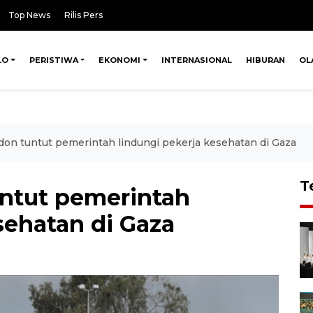
Top News
Rilis Pers
LO
PERISTIWA
EKONOMI
INTERNASIONAL
HIBURAN
OL
don tuntut pemerintah lindungi pekerja kesehatan di Gaza
T
untut pemerintah
sehatan di Gaza