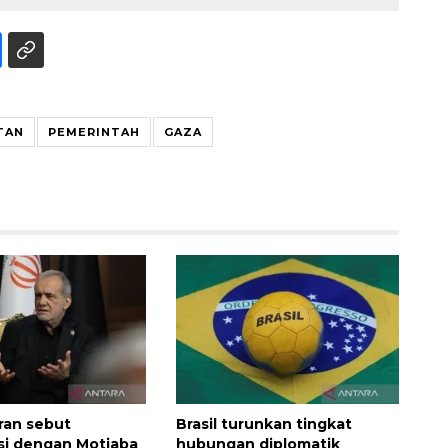
TAN
PEMERINTAH
GAZA
Iran sebut
Brasil turunkan tingkat
si dengan Motjaba
hubungan diplomatik