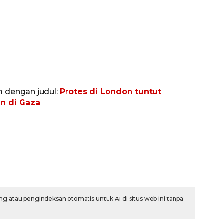
m dengan judul:
Protes di London tuntut
n di Gaza
Vaksin HPV untuk siswa laki-
laki
2026-08-06 06:30:00
g atau pengindeksan otomatis untuk AI di situs web ini tanpa