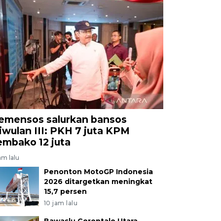
emensos salurkan bansos
riwulan III: PKH 7 juta KPM
embako 12 juta
am lalu
Penonton MotoGP Indonesia
2026 ditargetkan meningkat
15,7 persen
10 jam lalu
Bawaslu Gorontalo Utara