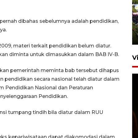
UPACARA HUT KE-78
REPUBLIK INDONESIA DI
pernah dibahas sebelumnya adalah pendidikan,
GORONTALO
ya.
17 Agustus 2023 15:58
9, materi terkait pendidikan belum diatur.
kan diminta untuk dimasukkan dalam BAB IV-B.
V
askan pemerintah meminta bab tersebut dihapus
pendidikan secara nasional telah diatur dalam
 Pendidikan Nasional dan Peraturan
nyelenggaraan Pendidikan.
nsi tumpang tindih bila diatur dalam RUU
SPPG di Gorontalo jaga
kandungan gizi paket MBG
Ramadhan
eks kepariwisataan dapat diakomodasi dalam
23 Februari 2026 18:20