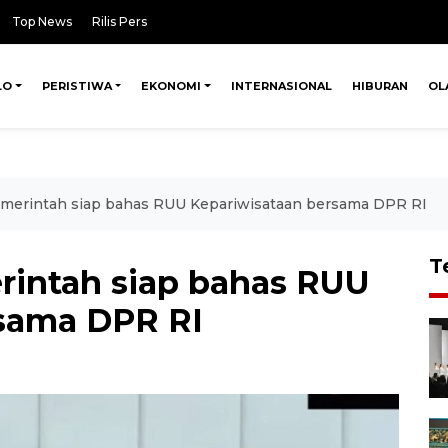
Top News
Rilis Pers
LO
PERISTIWA
EKONOMI
INTERNASIONAL
HIBURAN
OL
merintah siap bahas RUU Kepariwisataan bersama DPR RI
T
rintah siap bahas RUU
rsama DPR RI