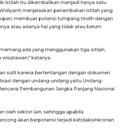
 istilah itu dikembalikan menjadi hanya satu
. Widiyanti menjelaskan penambahan istilah yang
upan, membuat potensi tumpang tindih dengan
nya atau adanya hal yang tidak atau belum
l memang ada yang menggunakan tiga istilah,
 wisatawan," katanya.
Sinyal positif perekonomian
kan sulit karena bertentangan dengan dokumen
Indonesia
alisasi dengan undang-undang yaitu Undang-
2026-08-05 15:00:00
Rencana Pembangunan Jangka Panjang Nasional
n oleh sektor lain, sehingga apabila
ancong akan berpotensi terjadi ketidaksinkronan