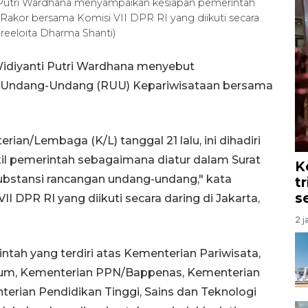
i Putri Wardhana menyampaikan kesiapan pemerintah
kor bersama Komisi VII DPR RI yang diikuti secara
Hreeloita Dharma Shanti)
Widiyanti Putri Wardhana menyebut
Undang-Undang (RUU) Kepariwisataan bersama
ian/Lembaga (K/L) tanggal 21 lalu, ini dihadiri
kil pemerintah sebagaimana diatur dalam Surat
K
substansi rancangan undang-undang," kata
t
s
 DPR RI yang diikuti secara daring di Jakarta,
2 j
tah yang terdiri atas Kementerian Pariwisata,
um, Kementerian PPN/Bappenas, Kementerian
rian Pendidikan Tinggi, Sains dan Teknologi