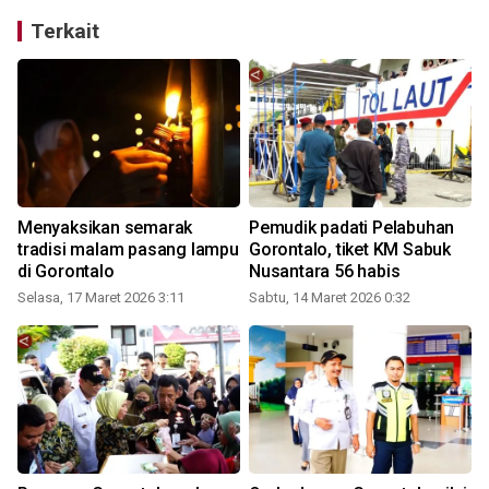
Terkait
Menyaksikan semarak
Pemudik padati Pelabuhan
tradisi malam pasang lampu
Gorontalo, tiket KM Sabuk
di Gorontalo
Nusantara 56 habis
Selasa, 17 Maret 2026 3:11
Sabtu, 14 Maret 2026 0:32
S