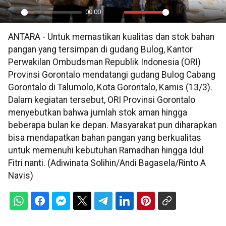
00:00
Play
Mute
Settings
PIP
En
ANTARA - Untuk memastikan kualitas dan stok bahan
ful
pangan yang tersimpan di gudang Bulog, Kantor
Perwakilan Ombudsman Republik Indonesia (ORI)
Provinsi Gorontalo mendatangi gudang Bulog Cabang
Gorontalo di Talumolo, Kota Gorontalo, Kamis (13/3).
Dalam kegiatan tersebut, ORI Provinsi Gorontalo
menyebutkan bahwa jumlah stok aman hingga
beberapa bulan ke depan. Masyarakat pun diharapkan
bisa mendapatkan bahan pangan yang berkualitas
untuk memenuhi kebutuhan Ramadhan hingga Idul
Fitri nanti. (Adiwinata Solihin/Andi Bagasela/Rinto A
Navis)