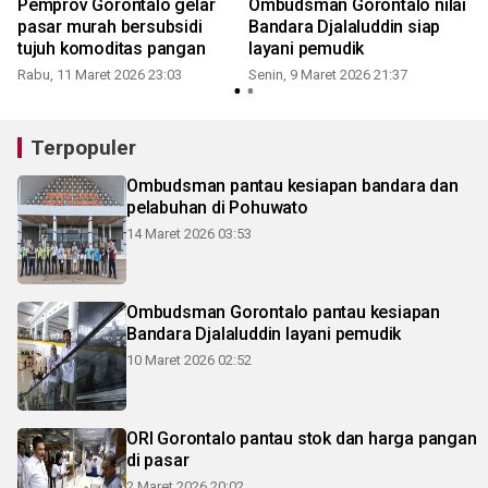
Pemprov Gorontalo gelar
Ombudsman Gorontalo nilai
pasar murah bersubsidi
Bandara Djalaluddin siap
tujuh komoditas pangan
layani pemudik
Rabu, 11 Maret 2026 23:03
Senin, 9 Maret 2026 21:37
R
Terpopuler
Ombudsman pantau kesiapan bandara dan
pelabuhan di Pohuwato
14 Maret 2026 03:53
Ombudsman Gorontalo pantau kesiapan
Bandara Djalaluddin layani pemudik
10 Maret 2026 02:52
ORI Gorontalo pantau stok dan harga pangan
di pasar
2 Maret 2026 20:02