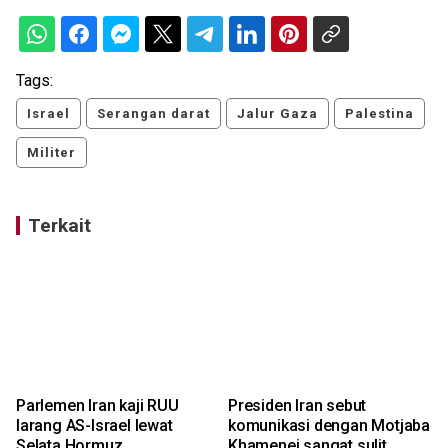
Tags:
Israel
Serangan darat
Jalur Gaza
Palestina
Militer
Terkait
e
Parlemen Iran kaji RUU
Presiden Iran sebut
larang AS-Israel lewat
komunikasi dengan Motjaba
Selata Hormuz
Khamenei sangat sulit