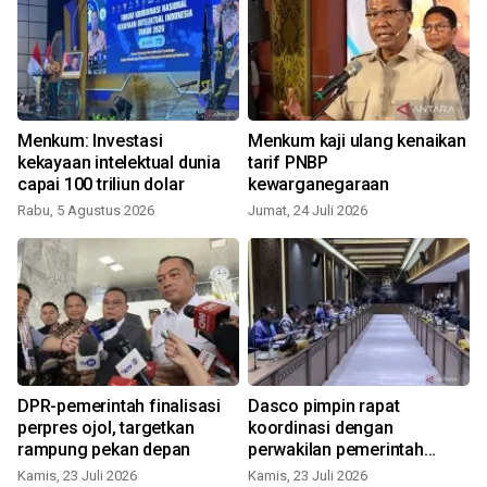
Menkum: Investasi
Menkum kaji ulang kenaikan
i
kekayaan intelektual dunia
tarif PNBP
capai 100 triliun dolar
kewarganegaraan
Rabu, 5 Agustus 2026
Jumat, 24 Juli 2026
R
DPR-pemerintah finalisasi
Dasco pimpin rapat
perpres ojol, targetkan
koordinasi dengan
i
rampung pekan depan
perwakilan pemerintah
bahas ojol
Kamis, 23 Juli 2026
Kamis, 23 Juli 2026
S