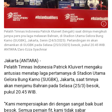
Pelatih Timnas Indonesia Patrick Kluivert (tengah) saat dirinya mengikuti
jumpa pers pra-laga melawan Bahrain, di Stadion Utama Gelora Bung
Karno (SUGBK), Jakarta, Senin (24/3/2025). Pertandingan ini akan
dimainkan di SUGBK pada Selasa (25/3/2025) besok, pukul 20.45 WIB.
ANTARA/Zaro Ezza Syachniar
Jakarta (ANTARA) -
Pelatih Timnas Indonesia Patrick Kluivert mengaku
antusias menatap laga pertamanya di Stadion Utama
Gelora Bung Karno (SUGBK), Jakarta, saat timnya
akan menjamu Bahrain pada Selasa (25/3) besok,
pukul 20.45 WIB.
"Kami mempersiapkan diri dengan sangat baik buat
besok. Semua pemain fit, kami tidak sabar