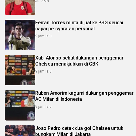
Jul 26th
Ferran Torres minta dijual ke PSG seusai
capai persyaratan personal
9 jam lalu
Xabi Alonso sebut dukungan penggemar
Chelsea menakjubkan di GBK
9 jam lalu
Ruben Amorim kagumi dukungan penggemar
AC Milan di Indonesia
9 jam lalu
Joao Pedro cetak dua gol Chelsea untuk
bungkam Milan di Jakarta