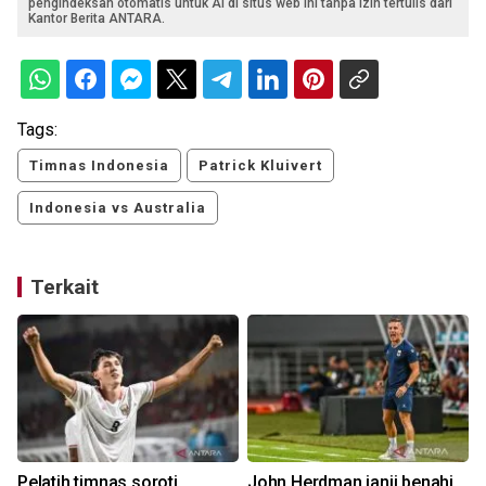
pengindeksan otomatis untuk AI di situs web ini tanpa izin tertulis dari
Kantor Berita ANTARA.
Tags:
Timnas Indonesia
Patrick Kluivert
Indonesia vs Australia
Terkait
Pelatih timnas soroti
John Herdman janji benahi