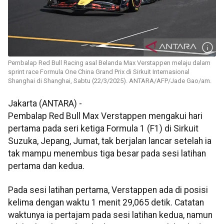
Pembalap Red Bull Racing asal Belanda Max Verstappen melaju dalam
sprint race Formula One China Grand Prix di Sirkuit Internasional
Shanghai di Shanghai, Sabtu (22/3/2025). ANTARA/AFP/Jade Gao/am.
Jakarta (ANTARA) -
Pembalap Red Bull Max Verstappen mengakui hari
pertama pada seri ketiga Formula 1 (F1) di Sirkuit
Suzuka, Jepang, Jumat, tak berjalan lancar setelah ia
tak mampu menembus tiga besar pada sesi latihan
pertama dan kedua.
Pada sesi latihan pertama, Verstappen ada di posisi
kelima dengan waktu 1 menit 29,065 detik. Catatan
waktunya ia pertajam pada sesi latihan kedua, namun