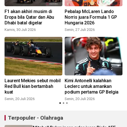
F1 akan akhiri musim di
Pebalap McLaren Lando
Eropa bila Qatar dan Abu
Norris juara Formula 1 GP
Dhabi batal digelar
Hungaria 2026
Kamis, 30 Juli 2026
Senin, 27 Juli 2026
S
t
Laurent Mekies sebut mobil
Kimi Antonelli kalahkan
Red Bull kian bertambah
Leclerc untuk amankan
kuat
podium pertama GP Belgia
Senin, 20 Juli 2026
Senin, 20 Juli 2026
S
Terpopuler - Olahraga