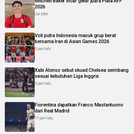
Mitchell Baker incar gelar juara Piala AFF
2026
Jul 26th
Voli putra Indonesia masuk grup berat
bersama Iran di Asian Games 2026
5 jam lalu
Xabi Alonso sebut skuad Chelsea seimbang
sesuai kebutuhan Liga Inggris
5 jam lalu
Fiorentina dapatkan Franco Mastantuono
dari Real Madrid
17 jam lalu