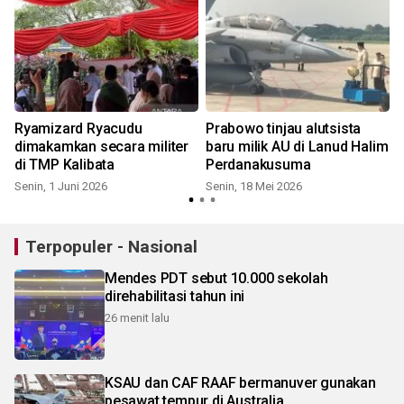
Ryamizard Ryacudu
Prabowo tinjau alutsista
dimakamkan secara militer
baru milik AU di Lanud Halim
di TMP Kalibata
Perdanakusuma
Senin, 1 Juni 2026
Senin, 18 Mei 2026
K
Terpopuler - Nasional
Mendes PDT sebut 10.000 sekolah
direhabilitasi tahun ini
26 menit lalu
KSAU dan CAF RAAF bermanuver gunakan
pesawat tempur di Australia