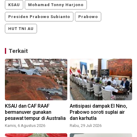
KSAU
Mohamad Tonny Harjono
Presiden Prabowo Subianto
Prabowo
HUT TNI AU
Terkait
KSAU dan CAF RAAF
Antisipasi dampak El Nino,
bermanuver gunakan
Prabowo soroti suplai air
pesawat tempur di Australia
dan karhutla
Kamis, 6 Agustus 2026
Rabu, 29 Juli 2026
S