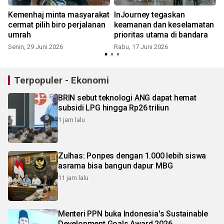
Kemenhaj minta masyarakat
InJourney tegaskan
cermat pilih biro perjalanan
keamanan dan keselamatan
umrah
prioritas utama di bandara
Senin, 29 Juni 2026
Rabu, 17 Juni 2026
S
Terpopuler - Ekonomi
BRIN sebut teknologi ANG dapat hemat
subsidi LPG hingga Rp26 triliun
1 jam lalu
Zulhas: Ponpes dengan 1.000 lebih siswa
asrama bisa bangun dapur MBG
11 jam lalu
Menteri PPN buka Indonesia's Sustainable
Development Goals Award 2026