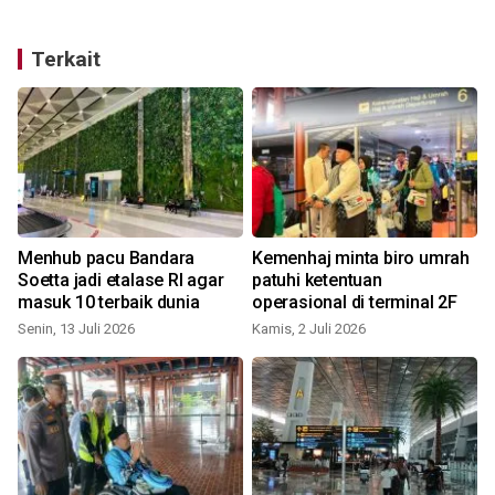
Terkait
Menhub pacu Bandara
Kemenhaj minta biro umrah
Soetta jadi etalase RI agar
patuhi ketentuan
masuk 10 terbaik dunia
operasional di terminal 2F
Senin, 13 Juli 2026
Kamis, 2 Juli 2026
S