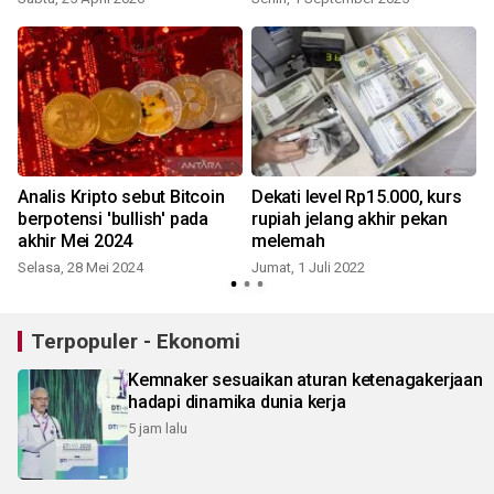
Analis Kripto sebut Bitcoin
Dekati level Rp15.000, kurs
berpotensi 'bullish' pada
rupiah jelang akhir pekan
akhir Mei 2024
melemah
Selasa, 28 Mei 2024
Jumat, 1 Juli 2022
K
Terpopuler - Ekonomi
Kemnaker sesuaikan aturan ketenagakerjaan
hadapi dinamika dunia kerja
5 jam lalu