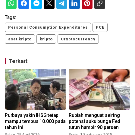
Tags:
Personal Consumption Expenditures
PCE
aset kripto
kripto
Cryptocurrency
Terkait
Purbaya yakin IHSG tetap
Rupiah menguat seiring
mampu tembus 10.000 pada
potensi suku bunga Fed
tahun ini
turun hampir 90 persen
Sabtu, 25 April 2026
Senin, 1 September 2025