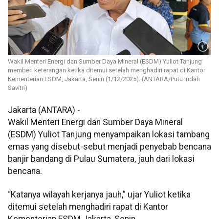
Wakil Menteri Energi dan Sumber Daya Mineral (ESDM) Yuliot Tanjung
memberi keterangan ketika ditemui setelah menghadiri rapat di Kantor
Kementerian ESDM, Jakarta, Senin (1/12/2025). (ANTARA/Putu Indah
Savitri)
Jakarta (ANTARA) -
Wakil Menteri Energi dan Sumber Daya Mineral
(ESDM) Yuliot Tanjung menyampaikan lokasi tambang
emas yang disebut-sebut menjadi penyebab bencana
banjir bandang di Pulau Sumatera, jauh dari lokasi
bencana.
“Katanya wilayah kerjanya jauh,” ujar Yuliot ketika
ditemui setelah menghadiri rapat di Kantor
Kementerian ESDM Jakarta, Senin.