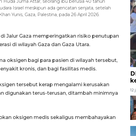
Huda Juma Attar, seorang ibu berusia 40 tahun
dara Israel meskipun ada gencatan senjata, setelah
han Yunis, Gaza, Palestina, pada 26 April 2026.
i Jalur Gaza memperingatkan risiko penutupan
rasi di wilayah Gaza dan Gaza Utara.
 oksigen bagi para pasien di wilayah tersebut,
yakit kronis, dan bagi fasilitas medis.
D
k
ksigen tersebut kerap mengalami kerusakan
12 
dan digunakan terus-terusan, ditambah minimnya
sokan oksigen medis sekaligus membahayakan