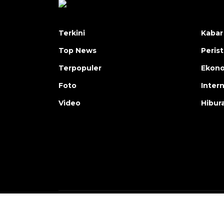
Terkini
Kabar
Top News
Peris
Terpopuler
Ekon
Foto
Inter
Video
Hibur
Copyright © ANTARA