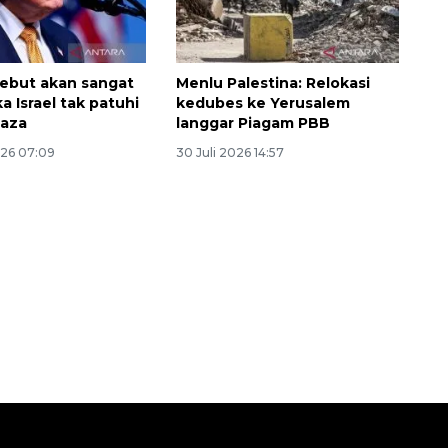
ebut akan sangat
Menlu Palestina: Relokasi
a Israel tak patuhi
kedubes ke Yerusalem
Gaza
langgar Piagam PBB
026 07:09
30 Juli 2026 14:57
Ekonomi triwulan II-2026
tumbuh 5,29 persen
2026-08-06 18:45:00