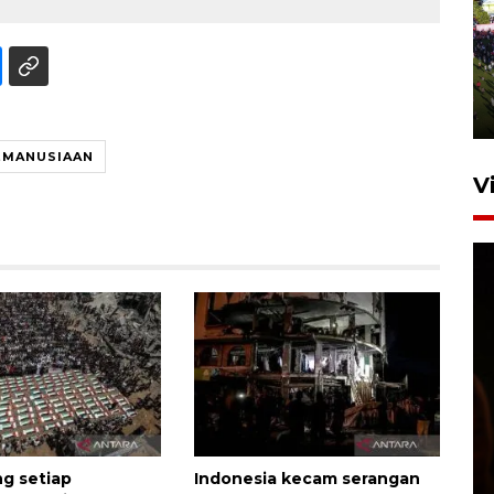
UPACARA HUT KE-78
REPUBLIK INDONESIA DI
GORONTALO
17 Agustus 2023 15:58
EMANUSIAAN
V
SPPG di Gorontalo jaga
kandungan gizi paket MBG
Ramadhan
23 Februari 2026 18:20
ng setiap
Indonesia kecam serangan