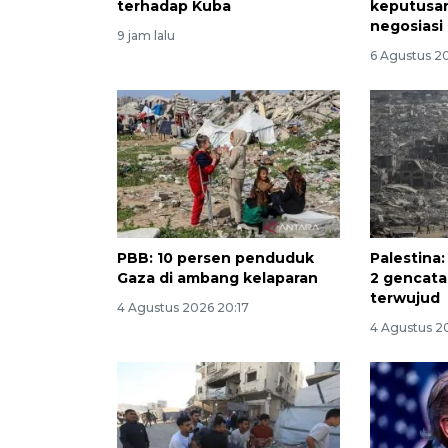
terhadap Kuba
keputusan
negosiasi
9 jam lalu
6 Agustus 20
PBB: 10 persen penduduk
Palestina
Gaza di ambang kelaparan
2 gencata
terwujud
4 Agustus 2026 20:17
4 Agustus 2