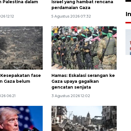
 Palestina dalam
Israel yang hambat rencana
perdamaian Gaza
I
26 12:12
5 Agustus 2026 07:32
: Kesepakatan fase
Hamas: Eskalasi serangan ke
n Gaza belum
Gaza upaya gagalkan
gencatan senjata
026 06:21
3 Agustus 2026 12:02