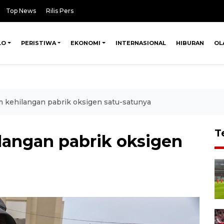
Top News
Rilis Pers
LO
PERISTIWA
EKONOMI
INTERNASIONAL
HIBURAN
OL
 kehilangan pabrik oksigen satu-satunya
T
langan pabrik oksigen