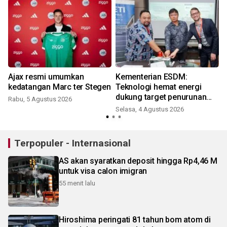
N
Ajax resmi umumkan
Kementerian ESDM:
kedatangan Marc ter Stegen
Teknologi hemat energi
dukung target penurunan
Rabu, 5 Agustus 2026
emisi
Selasa, 4 Agustus 2026
Terpopuler - Internasional
AS akan syaratkan deposit hingga Rp4,46 M
untuk visa calon imigran
55 menit lalu
Hiroshima peringati 81 tahun bom atom di