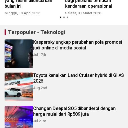
yang resmi diluncurkan
bagi pebisnis temukan
bulan ini
kendaraan operasional
Minggu, 19 April 2026
Selasa, 31 Maret 2026
Terpopuler - Teknologi
Kaspersky ungkap perubahan pola promosi
judi online di media sosial
Jul 17th
Toyota kenalkan Land Cruiser hybrid di GIIAS
2026
Aug 2nd
Changan Deepal SO5 dibanderol dengan
harga mulai dari Rp509 juta
Jul 21st