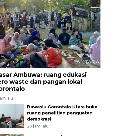
asar Ambuwa: ruang edukasi
ero waste dan pangan lokal
orontalo
jam lalu
Bawaslu Gorontalo Utara buka
ruang penelitian penguatan
demokrasi
23 jam lalu