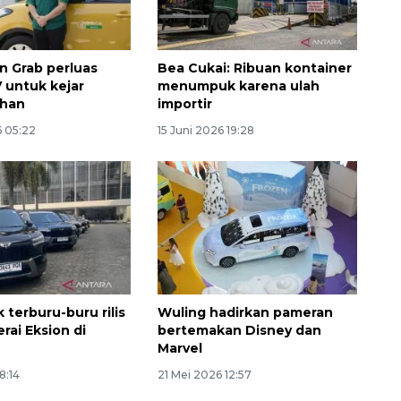
n Grab perluas
Bea Cukai: Ribuan kontainer
 untuk kejar
menumpuk karena ulah
han
importir
6 05:22
15 Juni 2026 19:28
 terburu-buru rilis
Wuling hadirkan pameran
rai Eksion di
bertemakan Disney dan
Marvel
8:14
21 Mei 2026 12:57