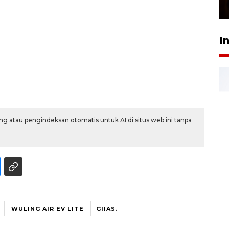
23 Februari 2026 18:20
I
g atau pengindeksan otomatis untuk AI di situs web ini tanpa
WULING AIR EV LITE
GIIAS.