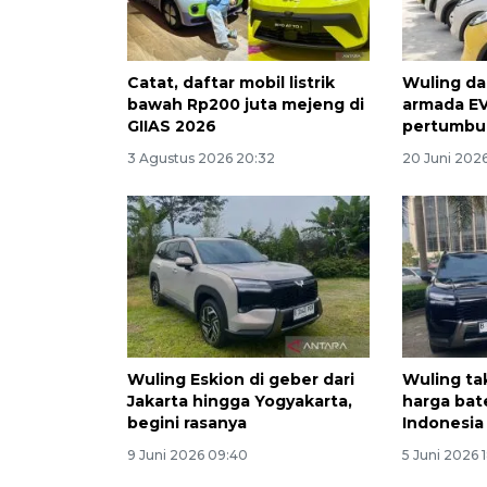
Catat, daftar mobil listrik
Wuling da
bawah Rp200 juta mejeng di
armada EV
GIIAS 2026
pertumbu
3 Agustus 2026 20:32
20 Juni 202
Wuling Eskion di geber dari
Wuling tak
Jakarta hingga Yogyakarta,
harga bate
begini rasanya
Indonesia
9 Juni 2026 09:40
5 Juni 2026 1