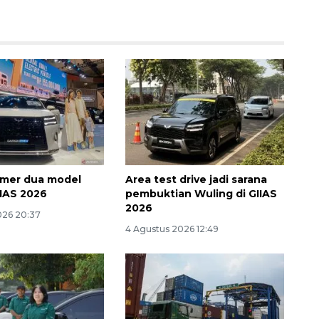
160 ribu sambungan baru
amer dua model
Area test drive jadi sarana
jaringan gas 2026
IIAS 2026
pembuktian Wuling di GIIAS
2026
2026-08-07 18:00:00
026 20:37
4 Agustus 2026 12:49