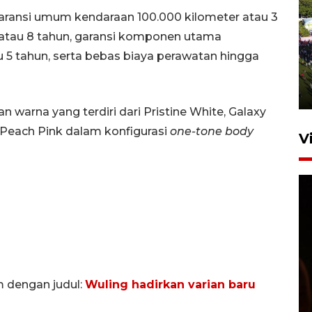
 garansi umum kendaraan 100.000 kilometer atau 3
r atau 8 tahun, garansi komponen utama
UPACARA HUT KE-78
REPUBLIK INDONESIA DI
u 5 tahun, serta bebas biaya perawatan hingga
GORONTALO
17 Agustus 2023 15:58
an warna yang terdiri dari Pristine White, Galaxy
 Peach Pink dalam konfigurasi
one-tone body
V
SPPG di Gorontalo jaga
kandungan gizi paket MBG
m dengan judul:
Wuling hadirkan varian baru
Ramadhan