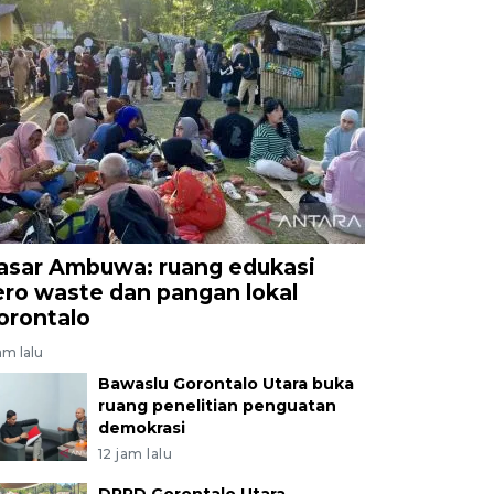
asar Ambuwa: ruang edukasi
ero waste dan pangan lokal
orontalo
am lalu
Bawaslu Gorontalo Utara buka
ruang penelitian penguatan
demokrasi
12 jam lalu
DPRD Gorontalo Utara