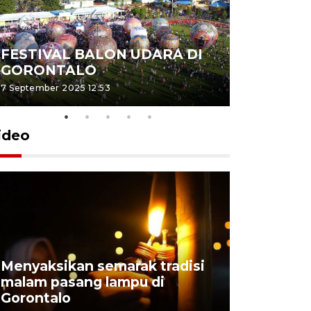
FESTIVAL BALON UDARA DI
Peluncur
GORONTALO
NMAX T
7 September 2025 12:53
12 Juni 2024 1
ideo
Menyaksikan semarak tradisi
Pemudik 
malam pasang lampu di
Gorontalo
Gorontalo
Nusantara