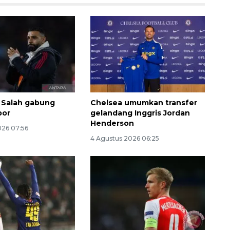
Salah gabung
Chelsea umumkan transfer
por
gelandang Inggris Jordan
Henderson
026 07:56
Awas penipuan berbasis AI
4 Agustus 2026 06:25
2026-08-07 13:45:00