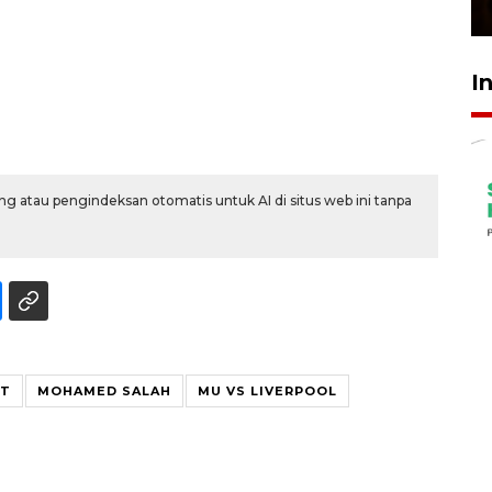
23 Februari 2026 18:20
I
g atau pengindeksan otomatis untuk AI di situs web ini tanpa
OT
MOHAMED SALAH
MU VS LIVERPOOL