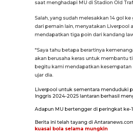
saat menghadapi MU di Stadion Old Traf
Salah, yang sudah melesakkan 14 gol k
dari pemain lain, menyatakan Liverpool
mendapatkan tiga poin dari kandang la
"Saya tahu betapa berartinya kemenanga
akan berusaha keras untuk membantu t
begitu kami mendapatkan kesempatan 
ujar dia.
Liverpool untuk sementara menduduki 
Inggris 2024-2025 lantaran berhasil men
Adapun MU bertengger di peringkat ke-1
Berita ini telah tayang di Antaranews.co
kuasai bola selama mungkin