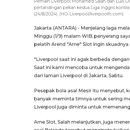
Pemain Liverpool Mohamed Salah dan Luis Di
pertandingan pekan kedua Liga Inggris kontra 
(24/8/2024). (HO-Liverpool/liverpoolfc.com)
Jakarta (ANTARA) - Menjelang laga mela
Minggu (1/9) malam WIB, penyerang sa
pelatih Arend "Arne" Slot ingin skuadnya
"Liverpool saat ini agak berbeda dengan
Saat ini kami mencoba untuk mengendalik
dari laman Liverpool di Jakarta, Sabtu.
Pesepak bola asal Mesir itu menyebut, ke
banyak meminta timnya untuk sering mel
Liverpool juga diminta untuk memenangk
Arne Slot, Salah melanjutkan, juga menera