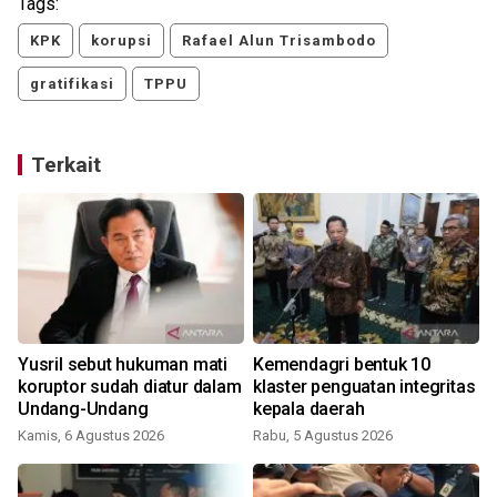
Tags:
KPK
korupsi
Rafael Alun Trisambodo
gratifikasi
TPPU
Terkait
Yusril sebut hukuman mati
Kemendagri bentuk 10
koruptor sudah diatur dalam
klaster penguatan integritas
Undang-Undang
kepala daerah
R
Kamis, 6 Agustus 2026
Rabu, 5 Agustus 2026