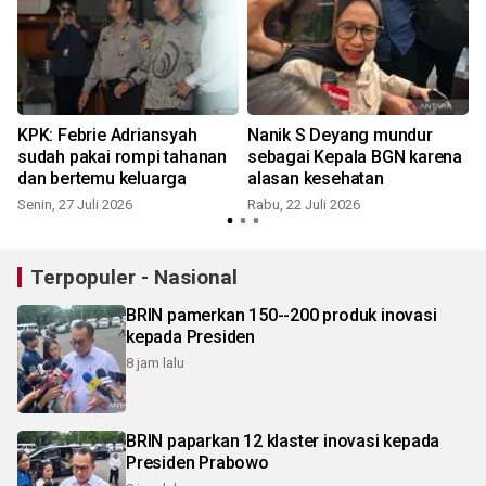
KPK: Febrie Adriansyah
Nanik S Deyang mundur
i
sudah pakai rompi tahanan
sebagai Kepala BGN karena
dan bertemu keluarga
alasan kesehatan
Senin, 27 Juli 2026
Rabu, 22 Juli 2026
R
Terpopuler - Nasional
BRIN pamerkan 150--200 produk inovasi
kepada Presiden
8 jam lalu
BRIN paparkan 12 klaster inovasi kepada
Presiden Prabowo