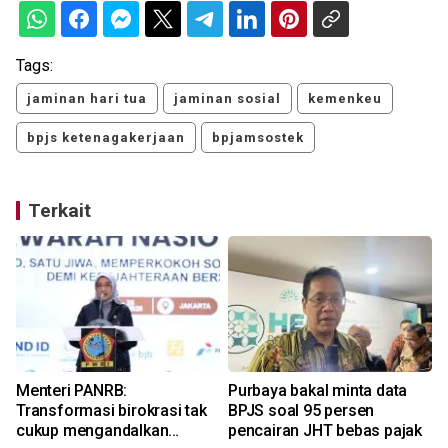
Tags:
jaminan hari tua
jaminan sosial
kemenkeu
bpjs ketenagakerjaan
bpjamsostek
Terkait
Menteri PANRB:
Purbaya bakal minta data
Transformasi birokrasi tak
BPJS soal 95 persen
a
cukup mengandalkan
pencairan JHT bebas pajak