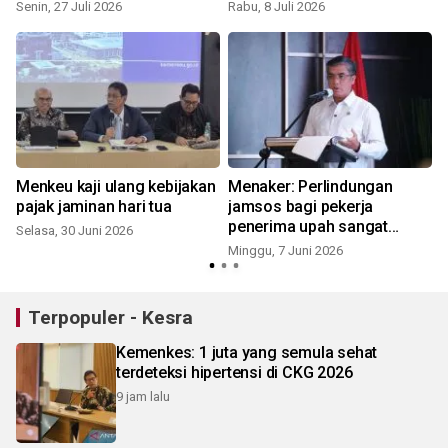
teknologi
Senin, 27 Juli 2026
Rabu, 8 Juli 2026
J
Menkeu kaji ulang kebijakan
Menaker: Perlindungan
s
pajak jaminan hari tua
jamsos bagi pekerja
penerima upah sangat
Selasa, 30 Juni 2026
penting
Minggu, 7 Juni 2026
K
Terpopuler - Kesra
Kemenkes: 1 juta yang semula sehat
terdeteksi hipertensi di CKG 2026
9 jam lalu