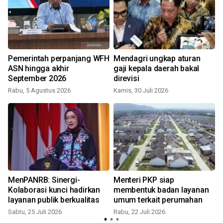
n
Pemerintah perpanjang WFH
Mendagri ungkap aturan
ASN hingga akhir
gaji kepala daerah bakal
September 2026
direvisi
Rabu, 5 Agustus 2026
Kamis, 30 Juli 2026
R
MenPANRB: Sinergi-
Menteri PKP siap
Kolaborasi kunci hadirkan
membentuk badan layanan
layanan publik berkualitas
umum terkait perumahan
Sabtu, 25 Juli 2026
Rabu, 22 Juli 2026
R