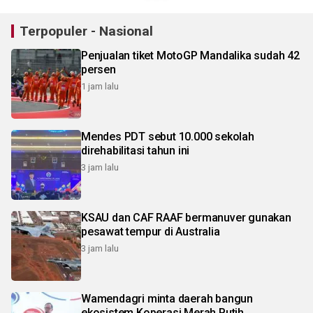
Terpopuler - Nasional
Penjualan tiket MotoGP Mandalika sudah 42
persen
1 jam lalu
Mendes PDT sebut 10.000 sekolah
direhabilitasi tahun ini
3 jam lalu
KSAU dan CAF RAAF bermanuver gunakan
pesawat tempur di Australia
3 jam lalu
Wamendagri minta daerah bangun
ekosistem Koperasi Merah Putih