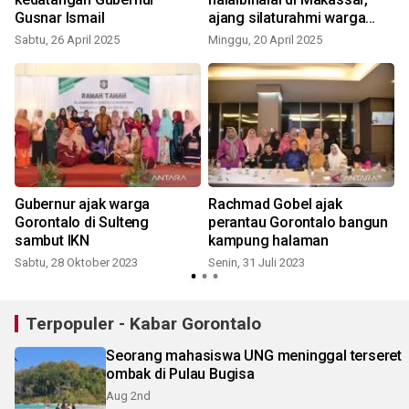
Gusnar Ismail
ajang silaturahmi warga
perantau
Sabtu, 26 April 2025
Minggu, 20 April 2025
Gubernur ajak warga
Rachmad Gobel ajak
n
Gorontalo di Sulteng
perantau Gorontalo bangun
sambut IKN
kampung halaman
Sabtu, 28 Oktober 2023
Senin, 31 Juli 2023
Terpopuler - Kabar Gorontalo
Seorang mahasiswa UNG meninggal terseret
ombak di Pulau Bugisa
Aug 2nd