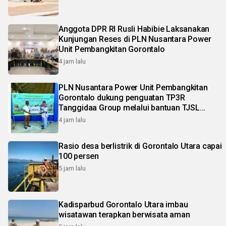
Anggota DPR RI Rusli Habibie Laksanakan
Kunjungan Reses di PLN Nusantara Power
Unit Pembangkitan Gorontalo
4 jam lalu
PLN Nusantara Power Unit Pembangkitan
Gorontalo dukung penguatan TP3R
Tanggidaa Group melalui bantuan TJSL
berbasis ekonomi sirkular
4 jam lalu
Rasio desa berlistrik di Gorontalo Utara capai
100 persen
5 jam lalu
Kadisparbud Gorontalo Utara imbau
wisatawan terapkan berwisata aman