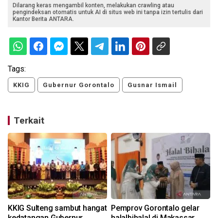
Dilarang keras mengambil konten, melakukan crawling atau
pengindeksan otomatis untuk AI di situs web ini tanpa izin tertulis dari
Kantor Berita ANTARA.
Tags:
KKIG
Gubernur Gorontalo
Gusnar Ismail
Terkait
KKIG Sulteng sambut hangat
Pemprov Gorontalo gelar
kedatangan Gubernur
halalbihalal di Makassar,