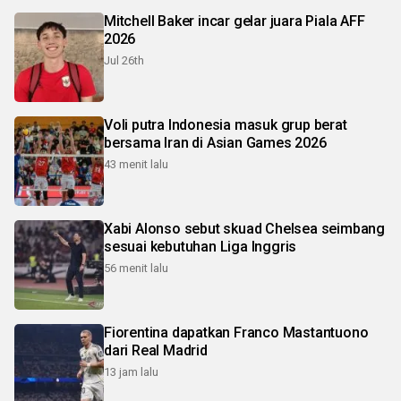
Mitchell Baker incar gelar juara Piala AFF
2026
Jul 26th
Voli putra Indonesia masuk grup berat
bersama Iran di Asian Games 2026
43 menit lalu
Xabi Alonso sebut skuad Chelsea seimbang
sesuai kebutuhan Liga Inggris
56 menit lalu
Fiorentina dapatkan Franco Mastantuono
dari Real Madrid
13 jam lalu