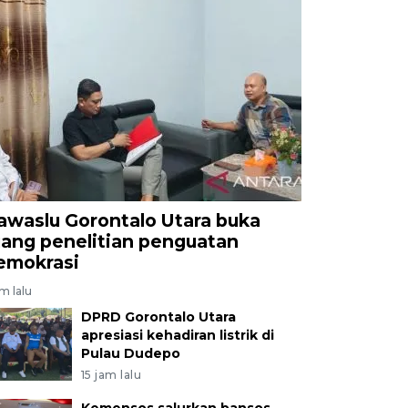
awaslu Gorontalo Utara buka
uang penelitian penguatan
emokrasi
am lalu
DPRD Gorontalo Utara
apresiasi kehadiran listrik di
Pulau Dudepo
15 jam lalu
Kemensos salurkan bansos