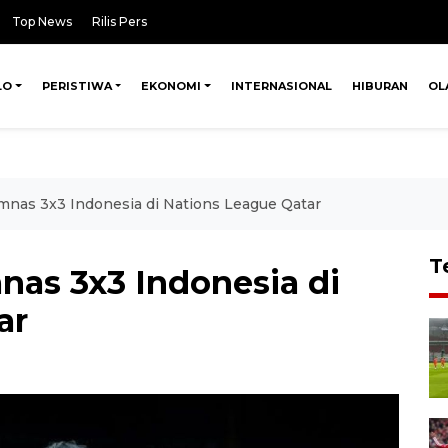
Top News
Rilis Pers
LO
PERISTIWA
EKONOMI
INTERNASIONAL
HIBURAN
OL
mnas 3x3 Indonesia di Nations League Qatar
T
nas 3x3 Indonesia di
ar