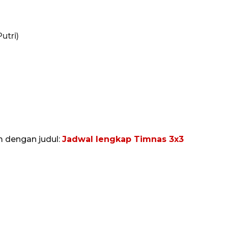
utri)
Ekonomi triwulan II-2026
tumbuh 5,29 persen
m dengan judul:
Jadwal lengkap Timnas 3x3
2026-08-06 18:45:00