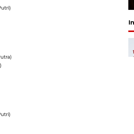
23 Februari 2026 18:20
utri)
I
utra)
)
utri)