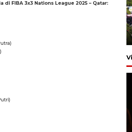
 di FIBA 3x3 Nations League 2025 – Qatar:
UPACARA HUT KE-78
REPUBLIK INDONESIA DI
GORONTALO
17 Agustus 2023 15:58
utra)
)
V
utri)
SPPG di Gorontalo jaga
kandungan gizi paket MBG
Ramadhan