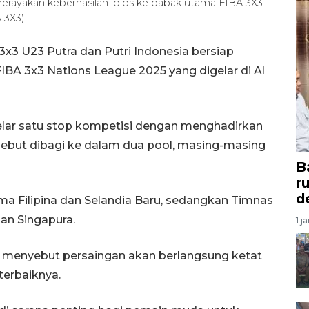
merayakan keberhasilan lolos ke babak utama FIBA 3X3
 3X3)
x3 U23 Putra dan Putri Indonesia bersiap
BA 3x3 Nations League 2025 yang digelar di Al
digelar satu stop kompetisi dengan menghadirkan
sebut dibagi ke dalam dua pool, masing-masing
B
r
d
ma Filipina dan Selandia Baru, sedangkan Timnas
an Singapura.
1 j
 menyebut persaingan akan berlangsung ketat
erbaiknya.