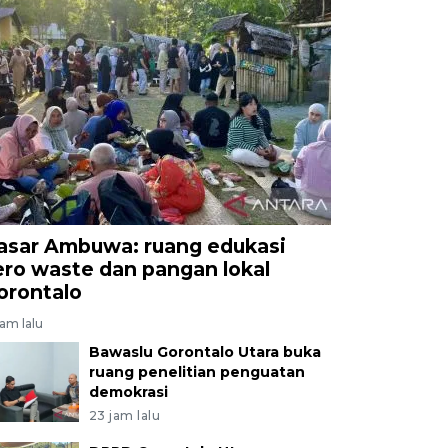
asar Ambuwa: ruang edukasi
ero waste dan pangan lokal
orontalo
jam lalu
Bawaslu Gorontalo Utara buka
ruang penelitian penguatan
demokrasi
23 jam lalu