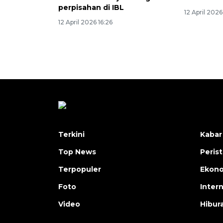
perpisahan di IBL
12 April 2026
12 April 2026 16:26
Terkini
Kabar
Top News
Peris
Terpopuler
Ekon
Foto
Inter
Video
Hibur