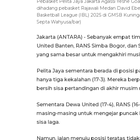
Pebasket Pelita Jaya Jakarta Agassi Yeshe G
dihadang pebasket Rajawali Medan David Eben
Basketball League (IBL) 2025 di GMSB Kuninga
Septa Wahyusa/bar)
Jakarta (ANTARA) - Sebanyak empat tim t
United Banten, RANS Simba Bogor, dan S
yang sama besar untuk mengakhiri musi
Pelita Jaya sementara berada di posisi
hanya tiga kekalahan (17-3). Mereka b
bersih sisa pertandingan di akhir musim 
Sementara Dewa United (17-4), RANS (16-5
masing-masing untuk mengejar puncak
sisa laga.
Namun, jalan menuju posisi teratas tid