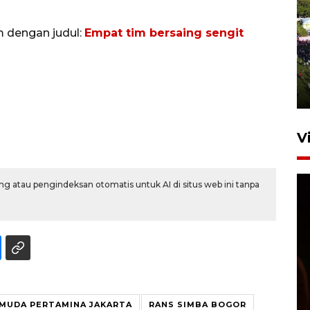
m dengan judul:
Empat tim bersaing sengit
UPACARA HUT KE-78
REPUBLIK INDONESIA DI
GORONTALO
17 Agustus 2023 15:58
V
g atau pengindeksan otomatis untuk AI di situs web ini tanpa
SPPG di Gorontalo jaga
kandungan gizi paket MBG
Ramadhan
 MUDA PERTAMINA JAKARTA
RANS SIMBA BOGOR