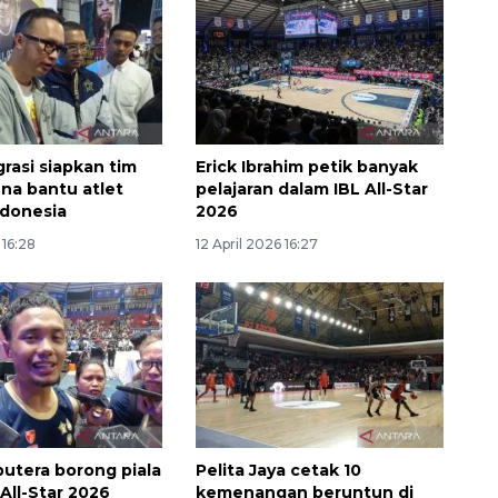
grasi siapkan tim
Erick Ibrahim petik banyak
na bantu atlet
pelajaran dalam IBL All-Star
ndonesia
2026
 16:28
12 April 2026 16:27
160 ribu sambungan baru
jaringan gas 2026
2026-08-07 18:00:00
utera borong piala
Pelita Jaya cetak 10
All-Star 2026
kemenangan beruntun di