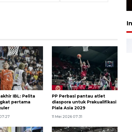
23 Februari 2026 18:20
I
khir IBL: Pelita
PP Perbasi pantau atlet
ngkat pertama
diaspora untuk Prakualifikasi
uler
Piala Asia 2029
 07:27
11 Mei 2026 07:31