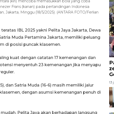
oantara (kiri) mencoba memasukkan bola yang coba
ezer Frans (kanan) pada pertandingan Indonesia
n, Jakarta, Minggu (18/5/2025). (ANTARA FOTO/Ferlian
eratas IBL 2025 yakni Pelita Jaya Jakarta, Dewa
atria Muda Pertamina Jakarta, memiliki peluang
m di posisi puncak klasemen.
 paling kuat dengan catatan 17 kemenangan dan
P
erpotensi menyentuh 23 kemenangan jika menyapu
z
reguler.
G
13 
), dan Satria Muda (16-6) masih memiliki jalur
 klasemen, dengan asumsi kemenangan penuh di
ak mudah. Pelita Jaya akan berhadapan langsung