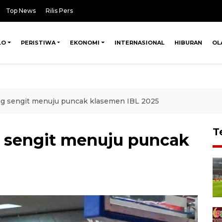
Top News
Rilis Pers
LO
PERISTIWA
EKONOMI
INTERNASIONAL
HIBURAN
OL
ng sengit menuju puncak klasemen IBL 2025
T
 sengit menuju puncak