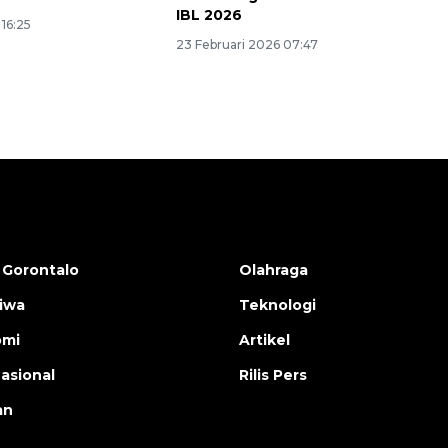
IBL 2026
 16:25
23 Februari 2026 07:47
 Gorontalo
Olahraga
tiwa
Teknologi
omi
Artikel
nasional
Rilis Pers
an